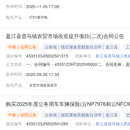
打印/复印纸的框架协议采购项目（项目编号:2501101
发布时间：
2025-11-05 17:08
框架协议采购项目项目编号：25011010000252587
相关产品：
打印/复印纸
盈江县昔马镇农贸市场改造提升项目(二次)合同公告
中标｜合同公告
云南省｜德宏傣族景颇族自治州｜盈江县
工
项目编号：
4533123JH202501315
招标单位：
盈江县昔马镇人民
一、合同编号：4533123HT202500002二、合同名
正文内容：
农贸市场改造提升项目五、合同主体采购人(甲方)：盈江县
发布时间：
2025-09-26 11:33
址：宣威市双龙街道文化路文华家园联系方式：1357827
相关产品：
农贸市场改造提升
购买2025年度公务用车车辆保险(云NP7976和云NFC91
中标｜合同公告
云南省｜德宏傣族景颇族自治州｜盈江县
交
项目编号：
4533123JH202501285
招标单位：
盈江县昔马镇人民