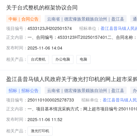
关于台式整机的框架协议合同
中标｜合同公告
云南省｜德宏傣族景颇族自治州｜盈江县
通
项目编号：
4533123JH202501574
招标单位：
盈江县昔马镇人民
一、合同编号：4533123HT20250157401二、合
正文内容：
购人（甲方）：盈江县昔马镇人民政府地址：盈江县昔马镇街子
发布时间：
2025-11-06 14:04
主要信息主要标的名称：电脑规格型号（或服务要求）：联想
相关产品：
台式整机
办公电脑
电脑
盈江县昔马镇人民政府关于激光打印机的网上超市采
招标｜招标公告
云南省｜德宏傣族景颇族自治州｜盈江县
办
项目编号：
2501101000025278733
招标单位：
盈江县昔马镇人民
一、项目基本情况采购方式：网上超市项目编号:250110
正文内容：
号采购计划数量采购计划金额14533123JH202501576
发布时间：
2025-11-06 11:52
资格要求：1.满足《中华人民共和国政府采购法》第二十
相关产品：
激光打印机