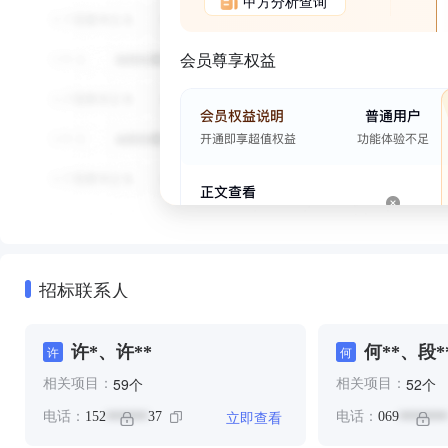
甲方分析查询
会员尊享权益
招标联系人
许*、许**
何**、段*
许
何
个
个
59
52
相关项目：
相关项目：
立即查看
电话：
152
37
电话：
069
******
*******