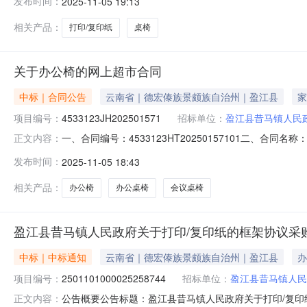
发布时间：
2025-11-05 19:13
主要信息主要标的名称：A4纸规格型号（或服务要求）：A4
相关产品：
打印/复印纸
桌椅
关于办公椅的网上超市合同
中标｜合同公告
云南省｜德宏傣族景颇族自治州｜盈江县
家
项目编号：
4533123JH202501571
招标单位：
盈江县昔马镇人民
一、合同编号：4533123HT20250157101二、合
正文内容：
购人（甲方）：盈江县昔马镇人民政府地址：盈江县昔马镇街子
发布时间：
2025-11-05 18:43
信息主要标的名称：会议桌椅规格型号（或服务要求）：会议
相关产品：
办公椅
办公桌椅
会议桌椅
盈江县昔马镇人民政府关于打印/复印纸的框架协议采
中标｜中标通知
云南省｜德宏傣族景颇族自治州｜盈江县
办
项目编号：
2501101000025258744
招标单位：
盈江县昔马镇人民
公告概要公告标题：盈江县昔马镇人民政府关于打印/复印纸
正文内容：