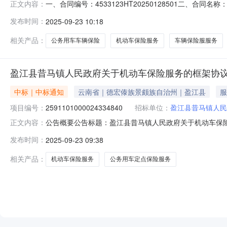
一、合同编号：4533123HT20250128501二、合同
正文内容：
险(云NP7976和云NFC913)五、合同主体采购人(甲
发布时间：
2025-09-23 10:18
司德宏州分公司地址：芒市为民小区人保路6号联系方式：151
相关产品：
公务用车车辆保险
机动车保险服务
车辆保险服服务
盈江县昔马镇人民政府关于机动车保险服务的框架协
中标｜中标通知
云南省｜德宏傣族景颇族自治州｜盈江县
服
项目编号：
2591101000024334840
招标单位：
盈江县昔马镇人民
公告概要公告标题：盈江县昔马镇人民政府关于机动车保险服
正文内容：
于机动车保险服务的框架协议采购项目（项目编号:25911
发布时间：
2025-09-23 09:38
险服务的框架协议采购项目项目编号：25911010000243
相关产品：
机动车保险服务
公务用车定点保险服务