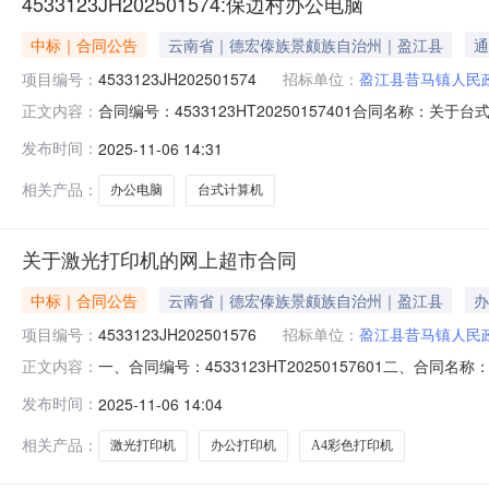
4533123JH202501574:保边村办公电脑
中标｜合同公告
云南省｜德宏傣族景颇族自治州｜盈江县
通
项目编号：
4533123JH202501574
招标单位：
盈江县昔马镇人民
合同编号：4533123HT20250157401合同名称：
正文内容：
民政府供应商（乙方）：盈江县博创电脑经营部所属地域：德宏州
发布时间：
2025-11-06 14:31
构：进口产品审核前公示：采购公告（或单一来源审核前
相关产品：
办公电脑
台式计算机
关于激光打印机的网上超市合同
中标｜合同公告
云南省｜德宏傣族景颇族自治州｜盈江县
办
项目编号：
4533123JH202501576
招标单位：
盈江县昔马镇人民
一、合同编号：4533123HT20250157601二、合
正文内容：
体采购人（甲方）：盈江县昔马镇人民政府地址：盈江县昔马镇
发布时间：
2025-11-06 14:04
合同主要信息主要标的名称：打印机规格型号（或服务要求）
相关产品：
激光打印机
办公打印机
A4彩色打印机