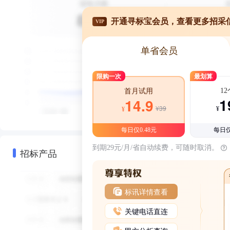
开通寻标宝会员，查看更多招采
VIP
单省会员
限购一次
最划算
1
首月试用
1
14.9
¥39
¥
¥
每日仅0.48元
每日仅
到期29元/月/省自动续费，可随时取消。
招标产品
标讯详情查看
关键电话直连