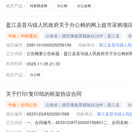
相关产品：
何家脚桌椅
办公椅
办公桌椅
盈江县昔马镇人民政府关于办公椅的网上超市采购项
中标｜中标通知
云南省｜德宏傣族景颇族自治州｜盈江县
办
项目编号：
2581101000025259159
招标单位：
盈江县昔马镇人民
公告概要公告标题：盈江县昔马镇人民政府关于办公椅的网上
正文内容：
的网上超市采购项目（项目编号:2581101000025
发布时间：
2025-11-05 21:33
项目编号：2581101000025259159项目联系人：何明
相关产品：
办公椅
关于打印/复印纸的框架协议合同
中标｜合同公告
云南省｜德宏傣族景颇族自治州｜盈江县
办
项目编号：
4533123JH202501568
招标单位：
盈江县昔马镇人民
一、合同编号：4533123HT20250156801二、合同
正文内容：
购人（甲方）：盈江县昔马镇人民政府地址：盈江县昔马镇街子