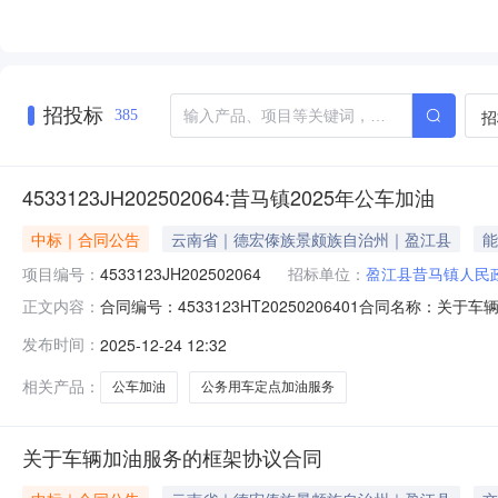
招投标
招
385
4533123JH202502064:昔马镇2025年公车加油
中标｜合同公告
云南省｜德宏傣族景颇族自治州｜盈江县
能
项目编号：
4533123JH202502064
招标单位：
盈江县昔马镇人民
合同编号：4533123HT20250206401合同名称：关
正文内容：
马镇人民政府供应商（乙方）：盈江县昔马镇农机加油站所属地域
发布时间：
2025-12-24 12:32
代理机构：进口产品审核前公示：采购公告（或单一来源
相关产品：
公车加油
公务用车定点加油服务
关于车辆加油服务的框架协议合同