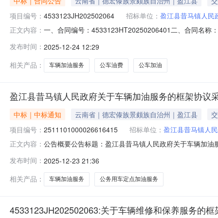
中标｜合同公告
云南省｜德宏傣族景颇族自治州｜盈江县
交
项目编号：
4533123JH202502064
招标单位：
盈江县昔马镇人民
一、合同编号：4533123HT20250206401二、合同
正文内容：
主体采购人（甲方）：盈江县昔马镇人民政府地址：昔马镇联
发布时间：
2025-12-24 12:29
标的名称：公车加油规格型号（或服务要求）：公车加油主要标
相关产品：
车辆加油服务
公车油费
公车加油
盈江县昔马镇人民政府关于车辆加油服务的框架协议
中标｜中标通知
云南省｜德宏傣族景颇族自治州｜盈江县
交
项目编号：
2511101000026616415
招标单位：
盈江县昔马镇人民
公告概要公告标题：盈江县昔马镇人民政府关于车辆加油服务
正文内容：
车辆加油服务的框架协议采购项目（项目编号:2511101
发布时间：
2025-12-23 21:36
的框架协议采购项目项目编号：2511101000026616
相关产品：
车辆加油服务
公务用车定点加油服务
4533123JH202502063:关于车辆维修和保养服务