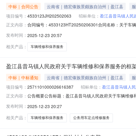
中标｜合同公告
云南省｜德宏傣族景颇族自治州｜盈江县
服
项目编号：
4533123JH202502063
招标单位：
盈江县昔马镇人民
合同编号：4533123HT20250206301合同名称：关
正文内容：
方）：盈江县昔马镇人民政府供应商（乙方）：盈江县盈鸿汽车
发布时间：
2025-12-23 20:57
公告日期：2025-12-23代理机构：进口产品审核前
相关产品：
车辆维修和保养服务
盈江县昔马镇人民政府关于车辆维修和保养服务的框
中标｜中标通知
云南省｜德宏傣族景颇族自治州｜盈江县
服
项目编号：
2571101000026616387
招标单位：
盈江县昔马镇人民
公告概要公告标题：盈江县昔马镇人民政府关于车辆维修和保
正文内容：
府关于车辆维修和保养服务的框架协议采购项目（项目编号:2
发布时间：
2025-12-23 20:27
车辆维修和保养服务的框架协议采购项目项目编号：2571101
相关产品：
车辆维修和保养服务
公务用车定点维修服务