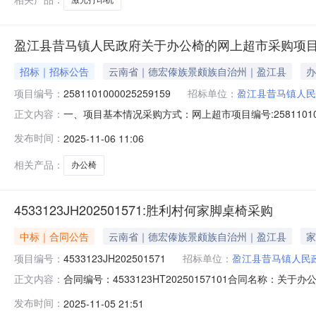
盈江县昔马镇人民政府关于办公椅的网上超市采购项
招标｜招标公告
云南省｜德宏傣族景颇族自治州｜盈江县
办
项目编号：
2581101000025259159
招标单位：
盈江县昔马镇人民
一、项目基本情况采购方式：网上超市项目编号:258110
正文内容：
购计划数量采购计划金额14533123JH202501571-144.0
发布时间：
2025-11-06 11:06
售属性：颜色分类：原木色产品尺寸（长*宽*高）(mm)：370*
相关产品：
办公椅
4533123JH202501571:胜利村何家脚桌椅采购
中标｜合同公告
云南省｜德宏傣族景颇族自治州｜盈江县
家
项目编号：
4533123JH202501571
招标单位：
盈江县昔马镇人民
合同编号：4533123HT20250157101合同名称：
正文内容：
民政府供应商（乙方）：盈江县盈发家居城所属地域：德宏州所属
发布时间：
2025-11-05 21:51
产品审核前公示：采购公告（或单一来源审核前公示）：