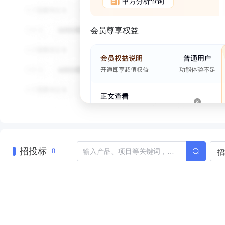
甲方分析查询
会员尊享权益
招投标
招
0