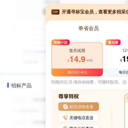
开通寻标宝会员，查看更多招采
VIP
单省会员
限购一次
最划算
1
首月试用
1
14.9
¥39
¥
¥
每日仅0.48元
每日仅
到期29元/月/省自动续费，可随时取消。
招标产品
标讯详情查看
关键电话直连