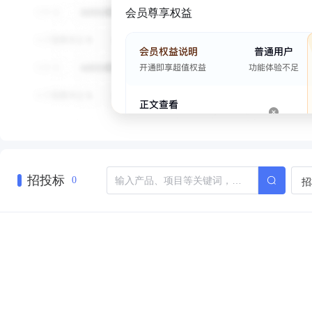
会员尊享权益
招投标
招
0