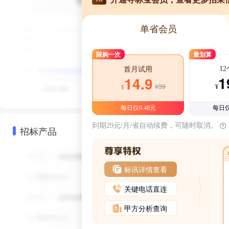
单省会员
限购一次
最划算
1
首月试用
1
14.9
¥39
¥
¥
每日仅0.48元
每日仅
到期29元/月/省自动续费，可随时取消。
招标产品
标讯详情查看
关键电话直连
甲方分析查询