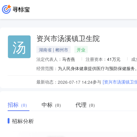
资兴市汤溪镇卫生院
汤
湖南省 | 郴州市
开业
法定代表人：
马杏燕
注册资本：
41万元
成
经营范围：
最新动态：
参与
[资兴市汤溪镇卫
2026-07-17 14:24
招标
中标
代理
（0）
（0）
（0）
招标分析