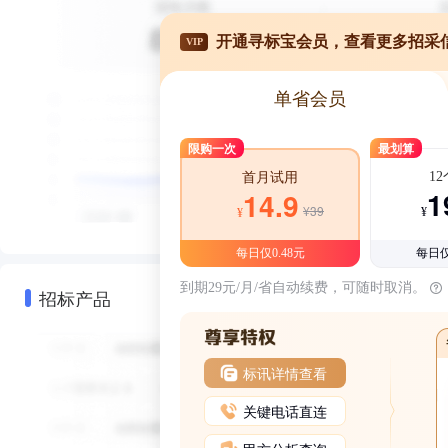
开通寻标宝会员，查看更多招采
VIP
单省会员
限购一次
最划算
1
首月试用
1
14.9
¥39
¥
¥
每日仅0.48元
每日仅
到期29元/月/省自动续费，可随时取消。
招标产品
标讯详情查看
关键电话直连