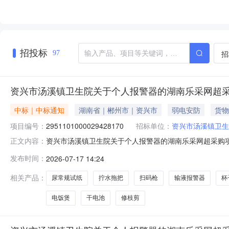
招投标
招
97
资兴市汤溪镇卫生院关于个人报警器的湖南乐采网超
中标｜中标通知
湖南省｜郴州市｜资兴市
弱电安防
货物
项目编号：
2951101000029428170
招标单位：
资兴市汤溪镇卫生
资兴市汤溪镇卫生院关于个人报警器的湖南乐采网超采购项目（
正文内容：
卫生院关于个人报警器的湖南乐采网超采购项目项目编号：295
发布时间：
2026-07-17 14:24
二、采购单位信息采购单位名称：资兴市汤溪镇卫生院采购
相关产品：
尿常规试纸
拧水拖把
扫码枪
输液报警器
杯
电饭煲
干电池
修枝剪