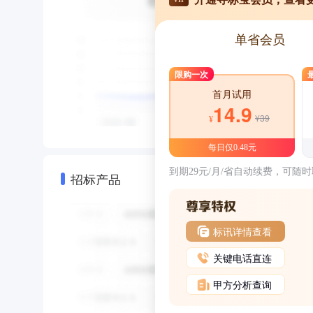
单省会员
限购一次
首月试用
14.9
¥39
¥
每日仅0.48元
到期29元/月/省自动续费，可随
招标产品
标讯详情查看
关键电话直连
甲方分析查询