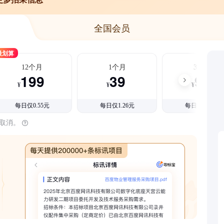
全国会员
最划算
12个月
1个月
3个月
199
39
99
¥
¥
¥
每日仅0.55元
每日仅1.26元
每日仅1.08元
时取消。