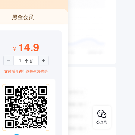
黑金会员
14.9
¥
支付后可进行选择生效省份
公众号