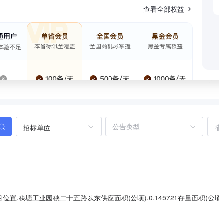
查看全部权益
招标单位
:秧塘工业园秧二十五路以东供应面积(公顷):0.145721存量面积(公顷)
级别:四级成交价格(万元):58.000000分期支付约定支付期号约定支
时间:2024-08-28约定开工时间:2025-02-28约定竣工时间:2027-02-2