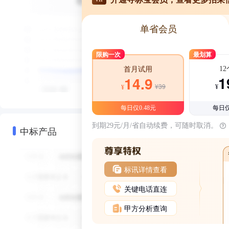
单省会员
限购一次
最划算
1
首月试用
1
14.9
¥39
¥
¥
每日仅0.48元
每日仅
到期29元/月/省自动续费，可随时取消。
中标产品
标讯详情查看
关键电话直连
甲方分析查询