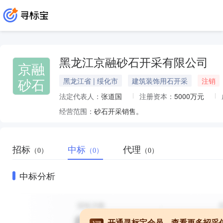
黑龙江京融砂石开采有限公司
京融
砂石
黑龙江省 | 绥化市
建筑装饰用石开采
注销
法定代表人：
张道国
注册资本：
5000万元
经营范围：
砂石开采销售。
招标
中标
代理
（0）
（0）
（0）
中标分析
开通寻标宝会员，查看更多招采
VIP