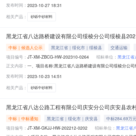
三、招标人:黑龙江省八达路桥建设有限公司绥棱分公司四、招
发布时间：
2023-10-27 18:31
江京融砂石开采有限公司中标报价:5705370元八、结果
相关产品：
砂砾中砂材料
黑龙江省八达路桥建设有限公司绥棱分公司绥棱县2021
中标｜候选人公示
黑龙江省｜绥化市｜绥棱县
交通运输
项目编号：
JT-XM-ZBCG-HW-202310-0264
招标单位：
黑龙江省
一、项目名称:黑龙江省八达路桥建设有限公司绥棱分公司绥棱县2
正文内容：
三、招标人:黑龙江省八达路桥建设有限公司绥棱分公司四、招
发布时间：
2023-10-23 14:51
委员会评审，按照经评审的投标报价由低到高排序推荐中标候
相关产品：
砂砾中砂材料
黑龙江省八达公路工程有限公司庆安分公司庆安县农村
中标｜中标通知
黑龙江省｜绥化市｜庆安县
中标284.69万
项目编号：
JT-XM-GKJJ-HW-202212-0202
招标单位：
黑龙江省