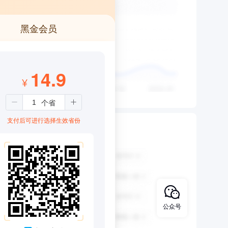
黑金会员
14.9
¥
支付后可进行选择生效省份
公众号