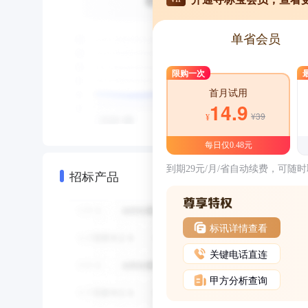
单省会员
限购一次
首月试用
14.9
¥39
¥
每日仅0.48元
到期29元/月/省自动续费，可随
招标产品
标讯详情查看
关键电话直连
甲方分析查询