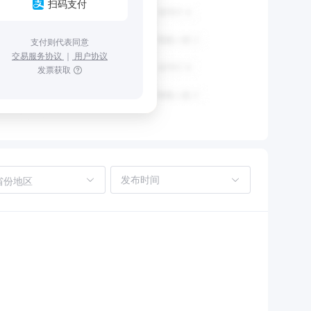
扫码支付
支付则代表同意
交易服务协议
｜
用户协议
发票获取
省份地区