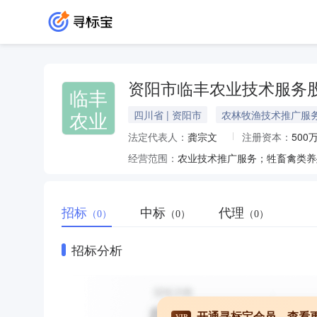
资阳市临丰农业技术服务
临丰
农业
四川省 | 资阳市
农林牧渔技术推广服
法定代表人：
龚宗文
注册资本：
500
经营范围：
招标
中标
代理
（0）
（0）
（0）
招标分析
开通寻标宝会员，查看
VIP