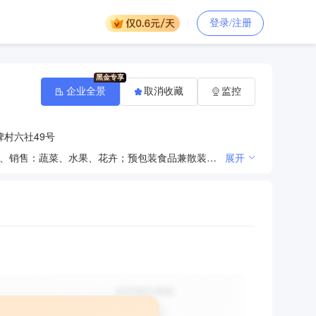
登录/注册
企业全景
取消收藏
监控
村六社49号
农业技术推广服务；牲畜禽类养殖、屠宰、销售；水产养殖（除湖泊、水库投饵网箱养殖）、销售；种植、销售：蔬菜、水果、花卉；预包装食品兼散装食品销售；餐饮服务；农副产品收购。（依法须经批准的项目，经相关部门批准后方可开展经营活动）
展开