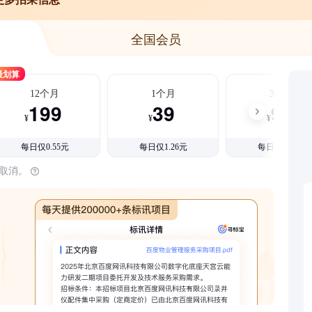
全国会员
最划算
12个月
1个月
3个月
199
39
99
¥
¥
¥
每日仅0.55元
每日仅1.26元
每日仅1.08元
时取消。