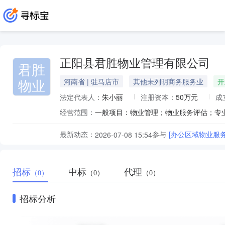
正阳县君胜物业管理有限公司
君胜
物业
河南省 | 驻马店市
其他未列明商务服务业
开
法定代表人：
朱小丽
注册资本：
50万元
成
经营范围：
最新动态：
参与
[办公区域物业服
2026-07-08 15:54
招标
中标
代理
（0）
（0）
（0）
招标分析