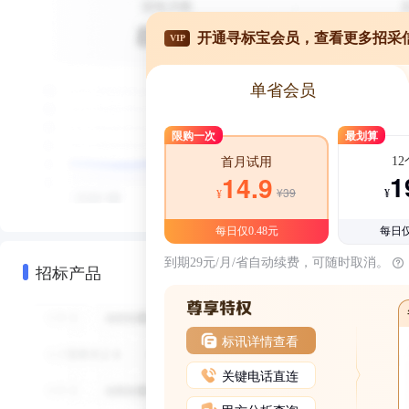
开通寻标宝会员，查看更多招采
VIP
单省会员
限购一次
最划算
1
首月试用
1
14.9
¥39
¥
¥
每日仅0.48元
每日仅
到期29元/月/省自动续费，可随时取消。
招标产品
标讯详情查看
关键电话直连