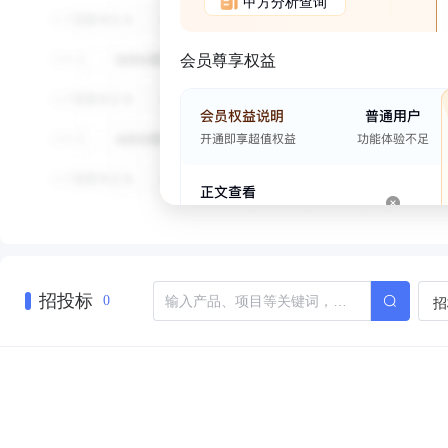
甲方分析查询
会员尊享权益
招投标
招
0