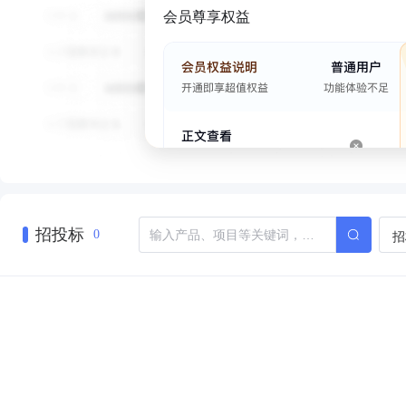
会员尊享权益
招投标
招
0