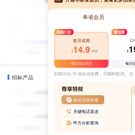
单省会员
限购一次
最划算
1
首月试用
1
14.9
¥39
¥
¥
每日仅0.48元
每日仅
到期29元/月/省自动续费，可随时取消。
招标产品
标讯详情查看
关键电话直连
甲方分析查询