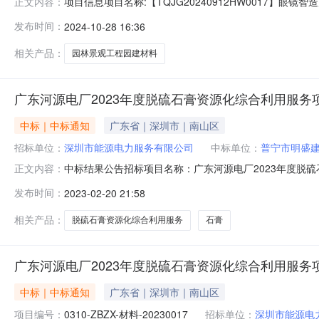
项目信息项目名称:【TQJG20240912HW0017】眼镜
正文内容：
【TQJG20240912HW0017】眼镜智造产业大厦展示区
发布时间：
2024-10-28 16:36
2816:00:00公示结束时间：2024-10-3116:0
相关产品：
园林景观工程园建材料
广东河源电厂2023年度脱硫石膏资源化综合利用服务
中标｜中标通知
广东省｜深圳市｜南山区
招标单位：
深圳市能源电力服务有限公司
中标单位：
普宁市明盛
中标结果公告招标项目名称：广东河源电厂2023年度脱硫石膏资
正文内容：
公司，中标金额：21.3元/吨；中标人：深圳市汉峰环保
发布时间：
2023-02-20 21:58
编:518068联系人：郑女士王女士电话：0755-86263733\0
相关产品：
脱硫石膏资源化综合利用服务
石膏
广东河源电厂2023年度脱硫石膏资源化综合利用服务
中标｜中标通知
广东省｜深圳市｜南山区
项目编号：
0310-ZBZX-材料-20230017
招标单位：
深圳市能源电