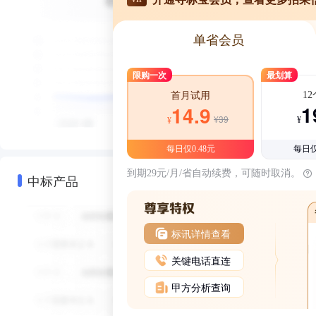
单省会员
限购一次
最划算
1
首月试用
1
14.9
¥39
¥
¥
每日仅0.48元
每日仅
到期29元/月/省自动续费，可随时取消。
中标产品
标讯详情查看
关键电话直连
甲方分析查询