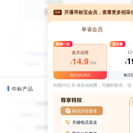
开通寻标宝会员，查看更多招采
VIP
单省会员
限购一次
最划算
1
首月试用
1
14.9
¥39
¥
¥
每日仅0.48元
每日仅
到期29元/月/省自动续费，可随时取消。
中标产品
标讯详情查看
关键电话直连