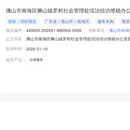
佛山市南海区狮山镇罗村社会管理处综治信访维稳办公室罗村
招标｜招标预告
广东省｜佛山市｜南海区
服务采购
预算
项目编号：
440605-202001-880504-0006
招标单位：
佛山市南海
佛山市南海区狮山镇罗村社会管理处综治信访维稳办公室罗村司法
正文内容：
型：招标预告招标方式：国内公开截止时间：招标机构：招
发布时间：
2020-01-15
稳办公室二、采购项目编号：440605-202001-880
相关产品：
法律服务
NEW
HOT
5折起