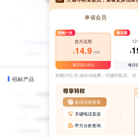
单省会员
限购一次
最划算
1
首月试用
1
14.9
¥39
¥
¥
每日仅0.48元
每日仅
到期29元/月/省自动续费，可随时取消。
招标产品
标讯详情查看
关键电话直连
甲方分析查询