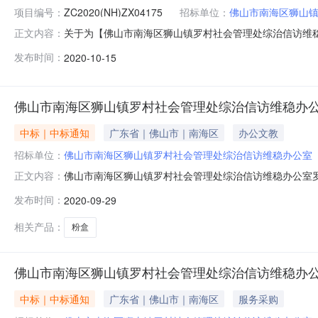
项目编号：
ZC2020(NH)ZX04175
招标单位：
佛山市南海区狮山
关于为【佛山市南海区狮山镇罗村社会管理处综治信访维
正文内容：
公室】公开选取【工程监理】机构的公告佛山市南海区狮山镇
发布时间：
2020-10-15
服务机构，现将相关事项通告如下：项目业主：佛山市南
ZC2020(NH)ZX04175是否工程建设项
佛山市南海区狮山镇罗村社会管理处综治信访维稳办
中标｜中标通知
广东省｜佛山市｜南海区
办公文教
招标单位：
佛山市南海区狮山镇罗村社会管理处综治信访维稳办公室
佛山市南海区狮山镇罗村社会管理处综治信访维稳办公室罗村综治
正文内容：
编号：四、项目名称：五、合同主体采购人（甲方）：佛
发布时间：
2020-09-29
山市禅城区联博惠达办公设备商行地址：广东省佛山市禅城区大
价：29
相关产品：
粉盒
佛山市南海区狮山镇罗村社会管理处综治信访维稳办
中标｜中标通知
广东省｜佛山市｜南海区
服务采购