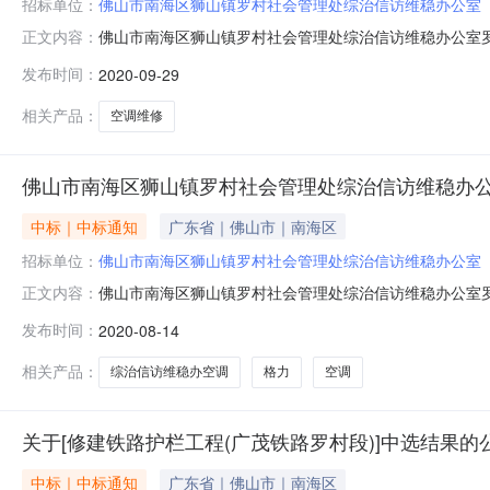
招标单位：
佛山市南海区狮山镇罗村社会管理处综治信访维稳办公室
佛山市南海区狮山镇罗村社会管理处综治信访维稳办公室罗村综治
正文内容：
服务采购三、项目编号：四、项目名称：五、合同主体采
发布时间：
2020-09-29
应商（乙方）：佛山市禅城区联博惠达办公设备商行地址：广东
板、高压板
相关产品：
空调维修
佛山市南海区狮山镇罗村社会管理处综治信访维稳办公
中标｜中标通知
广东省｜佛山市｜南海区
招标单位：
佛山市南海区狮山镇罗村社会管理处综治信访维稳办公室
佛山市南海区狮山镇罗村社会管理处综治信访维稳办公室罗村综治
正文内容：
信访维稳办（流管站）空调采购无五、合同主体采购人（
发布时间：
2020-08-14
（乙方）：佛山市禅城区联博惠达办公设备商行地址：广东省佛
量：1主要
相关产品：
综治信访维稳办空调
格力
空调
关于[修建铁路护栏工程(广茂铁路罗村段)]中选结果的
中标｜中标通知
广东省｜佛山市｜南海区