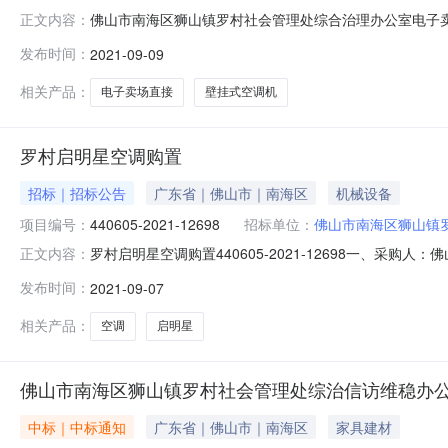
佛山市南海区狮山镇罗村社会管理处综合治理办公室电子卖场
正文内容：
南海区狮山镇罗村社会管理处综合治理办公室预算金额：3,3
发布时间：
2021-09-09
仟叁佰伍拾元整）产品名称技术规格备注数量单价（元）金额（元）壁
相关产品：
电子卖场直接
壁挂式空调机
罗村启明星空调购置
招标｜招标公告
广东省｜佛山市｜南海区
机械设备
项目编号：
440605-2021-12698
招标单位：
佛山市南海区狮山镇
罗村启明星空调购置440605-2021-12698一、采购
正文内容：
星空调购置四、采购品目名称：空调机五、采购预算金额（元）：
发布时间：
2021-09-07
镇罗村社会管理处综合治理办公室发布时间：2021年09月07日报价地址：ht
相关产品：
空调
启明星
佛山市南海区狮山镇罗村社会管理处综治信访维稳办
中标｜中标通知
广东省｜佛山市｜南海区
家具建材