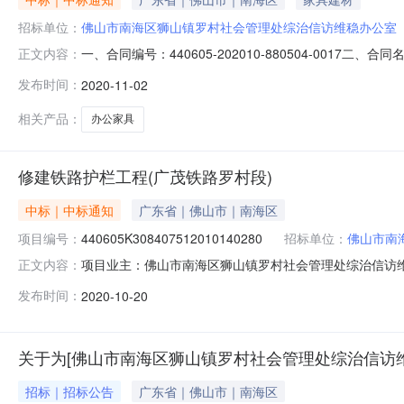
招标单位：
佛山市南海区狮山镇罗村社会管理处综治信访维稳办公室
一、合同编号：440605-202010-880504-0
正文内容：
镇罗村社会管理处综治信访维稳办公室地址：佛山市南海
发布时间：
2020-11-02
号之二联系方式：18942434946六、合同主要信息主要
相关产品：
办公家具
修建铁路护栏工程(广茂铁路罗村段)
中标｜中标通知
广东省｜佛山市｜南海区
项目编号：
440605K308407512010140280
招标单位：
佛山市南
项目业主：佛山市南海区狮山镇罗村社会管理处综治信访
正文内容：
聘投资审批项目否采购项目编码：440605K300项目发布
发布时间：
2020-10-20
【2007】670号】的相关规定为准。选取中介服务机构
金山大厦801自
关于为[佛山市南海区狮山镇罗村社会管理处综治信访维
招标｜招标公告
广东省｜佛山市｜南海区