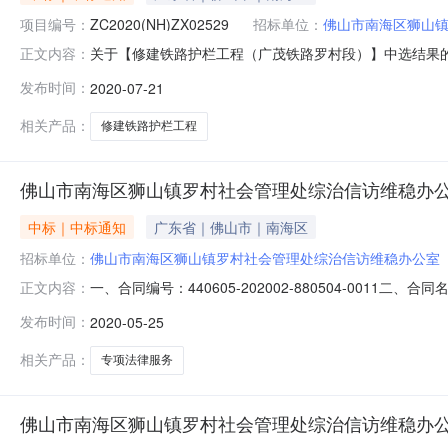
项目编号：
ZC2020(NH)ZX02529
招标单位：
佛山市南海区狮山
关于【修建铁路护栏工程（广茂铁路罗村段）】中选结果
正文内容：
村社会管理处综治信访维稳办公室于2020年07月21日
发布时间：
2020-07-21
狮山镇罗村社会管理处综治信访维稳办公室项目名称：修建铁
中选金额：暂不做评估
相关产品：
修建铁路护栏工程
佛山市南海区狮山镇罗村社会管理处综治信访维稳办公
中标｜中标通知
广东省｜佛山市｜南海区
招标单位：
佛山市南海区狮山镇罗村社会管理处综治信访维稳办公室
一、合同编号：440605-202002-880504-0
正文内容：
社会管理处综治信访维稳办公室地址：佛山市南海区罗村府
发布时间：
2020-05-25
0757-88775733六、合同主要信息主要标的名称：主
相关产品：
专项法律服务
佛山市南海区狮山镇罗村社会管理处综治信访维稳办公室委