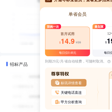
单省会员
限购一次
最划算
1
首月试用
1
14.9
¥39
¥
¥
每日仅0.48元
每日仅
到期29元/月/省自动续费，可随时取消。
招标产品
标讯详情查看
关键电话直连
甲方分析查询