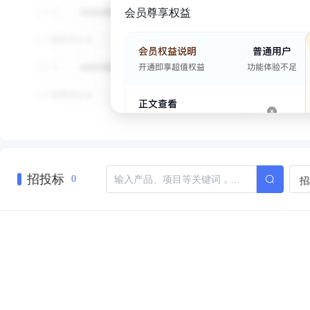
会员尊享权益
招投标
招
0