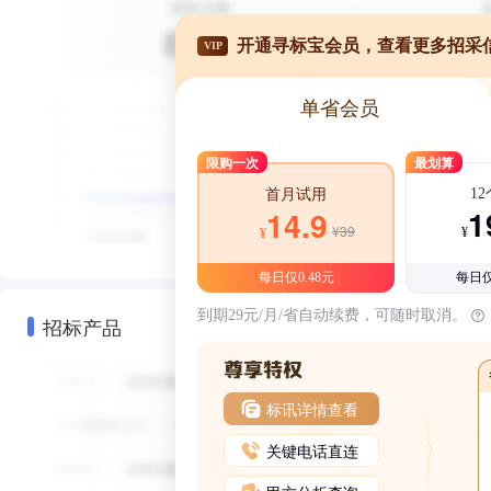
开通寻标宝会员，查看更多招采
VIP
单省会员
限购一次
最划算
1
首月试用
1
14.9
¥39
¥
¥
每日仅0.48元
每日仅
到期29元/月/省自动续费，可随时取消。
招标产品
标讯详情查看
关键电话直连