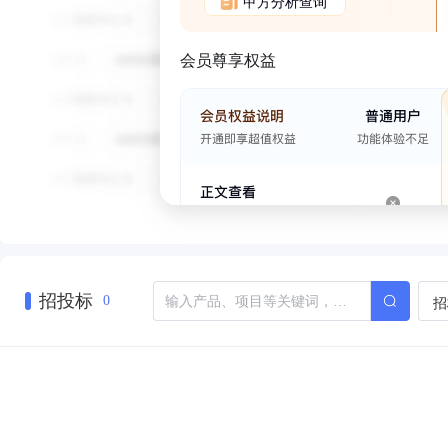
甲方分析查询
会员尊享权益
招投标
招
0