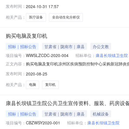
易编号KXCB-2024-001采购方式邀请资金来源联系人蒋
发布时间：
2024-10-31 17:57
0108:30:00报名截止时间2024-11-0117:30:00竞价开始时
相关产品：
医疗设备
全自动生化分析仪
购买电脑及复印机
招标｜招标公告
甘肃省｜陇南市｜康县
办公文教
项目编号：
WWSLZCDC-2020-004
招标单位：
康县长坝镇卫生院
购买电脑及复印机凉州区疾病预防控制中心采购新冠肺炎
正文内容：
购项目招标公告招标公告项目信息采购项目名称康县长坝
发布时间：
2020-08-25
CBZWSY2020-001采购方式公开资金来源自筹资金
2020-06-2509:00:00报
相关产品：
电脑
复印机
康县长坝镇卫生院公共卫生宣传资料、服装、药房设
招标｜招标公告
甘肃省｜陇南市｜康县
机械设备
项目编号：
CBZWSY2020-001
招标单位：
康县长坝镇卫生院