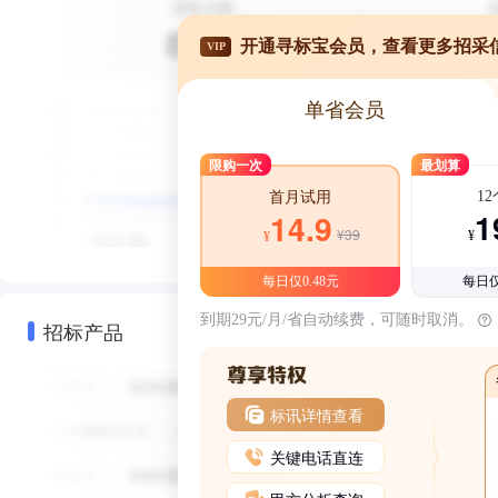
开通寻标宝会员，查看更多招采
VIP
单省会员
限购一次
最划算
1
首月试用
1
14.9
¥39
¥
¥
每日仅0.48元
每日仅
到期29元/月/省自动续费，可随时取消。
招标产品
标讯详情查看
关键电话直连