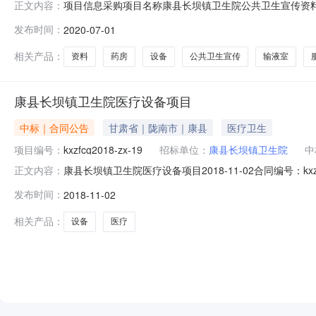
项目信息采购项目名称康县长坝镇卫生院公共卫生宣传资料、
正文内容：
资金来源自筹资金联系人蒋康蜀联系电话15809342372是否
发布时间：
2020-07-01
07-0318:00:00竞价开始时间2020-07-0208:51:0
相关产品：
资料
药房
设备
公共卫生宣传
输液室
康县长坝镇卫生院医疗设备项目
中标｜合同公告
甘肃省｜陇南市｜康县
医疗卫生
项目编号：
kxzfcg2018-zx-19
招标单位：
康县长坝镇卫生院
中
康县长坝镇卫生院医疗设备项目2018-11-02合同编号：kxz
正文内容：
(甲方)：康县长坝镇卫生院供应商(乙方)：甘肃铭锋医疗
发布时间：
2018-11-02
期：2018-04-20合同公告日期：2018-11-02
相关产品：
设备
医疗