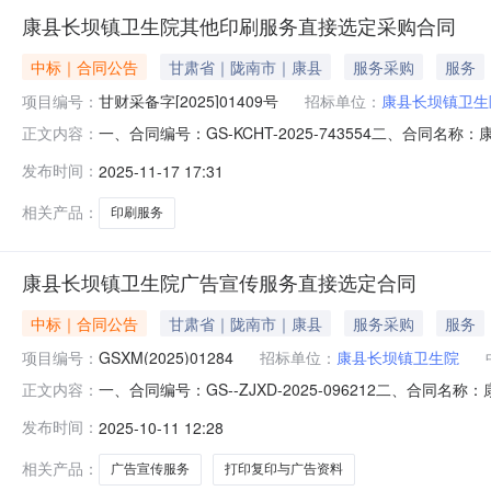
康县长坝镇卫生院其他印刷服务直接选定采购合同
中标｜合同公告
甘肃省｜陇南市｜康县
服务采购
服务
项目编号：
甘财采备字[2025]01409号
招标单位：
康县长坝镇卫生
一、合同编号：GS-KCHT-2025-743554二、合
正文内容：
表等印刷品五、合同主体采购人（甲方）：康县长坝镇卫生院
发布时间：
2025-11-17 17:31
康县甘肃省陇南市康县城关镇中街13号联系方式：1891
相关产品：
印刷服务
康县长坝镇卫生院广告宣传服务直接选定合同
中标｜合同公告
甘肃省｜陇南市｜康县
服务采购
服务
项目编号：
GSXM(2025)01284
招标单位：
康县长坝镇卫生院
一、合同编号：GS--ZJXD-2025-096212二、合
正文内容：
同主体采购人（甲方）：康县长坝镇卫生院地址：康县长坝镇
发布时间：
2025-10-11 12:28
台区北关街道办事处前进东路北侧锦城花园1066号4号楼2层2
相关产品：
广告宣传服务
打印复印与广告资料