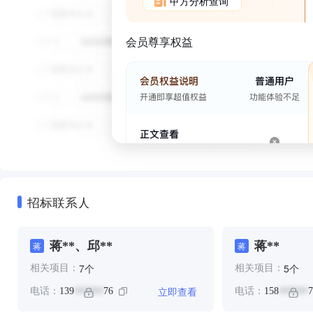
甲方分析查询
会员尊享权益
招标联系人
蒋**、邱**
蒋**
蒋
蒋
个
个
7
5
相关项目：
相关项目：
立即查看
电话：
139
76
电话：
158
7
******
******