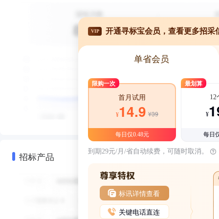
开通寻标宝会员，查看更多招采
VIP
单省会员
限购一次
最划算
1
首月试用
1
14.9
¥39
¥
¥
每日仅0.48元
每日仅
到期29元/月/省自动续费，可随时取消。
招标产品
标讯详情查看
关键电话直连