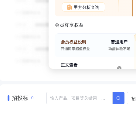
甲方分析查询
会员尊享权益
招投标
招
0