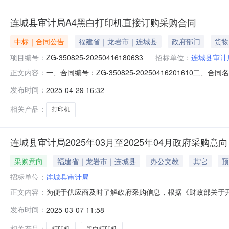
连城县审计局A4黑白打印机直接订购采购合同
中标｜合同公告
福建省｜龙岩市｜连城县
政府部门
货物
项目编号：
ZG-350825-20250416180633
招标单位：
连城县审计
一、合同编号：ZG-350825-20250416201610二
正文内容：
审计局采购订单五、合同主体采购人（甲方）：连城县审计局
发布时间：
2025-04-29 16:32
址：北城社区金色家园6号305联系方式：13959098521
相关产品：
打印机
连城县审计局2025年03月至2025年04月政府采购意向
采购意向
福建省｜龙岩市｜连城县
办公文教
其它
预
招标单位：
连城县审计局
为便于供应商及时了解政府采购信息，根据《财政部关于开展
正文内容：
开如下：序号采购项目名称采购需求概况预算金额(万元)预计
发布时间：
2025-03-07 11:58
图/PANTUMP3365DN激光/A4黑白打印机需满足的要求：
相关产品：
打印机
黑白打印机