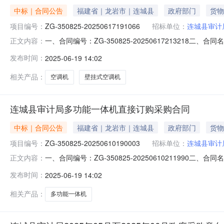
中标｜合同公告
福建省｜龙岩市｜连城县
政府部门
货物
项目编号：
ZG-350825-20250617191066
招标单位：
连城县审计
一、合同编号：ZG-350825-20250617213218二
正文内容：
购订单五、合同主体采购人（甲方）：连城县审计局地址：福
发布时间：
2025-06-19 14:02
建省龙岩市新罗区龙门镇谢洋村闽西交易城一期（阳光都汇）阳
相关产品：
空调机
壁挂式空调机
连城县审计局多功能一体机直接订购采购合同
中标｜合同公告
福建省｜龙岩市｜连城县
政府部门
货物
项目编号：
ZG-350825-20250610190003
招标单位：
连城县审计
一、合同编号：ZG-350825-20250610211990二
正文内容：
计局采购订单五、合同主体采购人（甲方）：连城县审计局地
发布时间：
2025-06-19 14:02
址：北城社区金色家园6号305联系方式：13959098521
相关产品：
多功能一体机