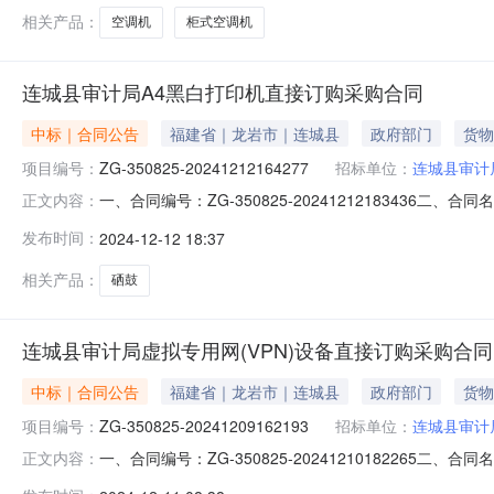
相关产品：
空调机
柜式空调机
连城县审计局A4黑白打印机直接订购采购合同
中标｜合同公告
福建省｜龙岩市｜连城县
政府部门
货物
项目编号：
ZG-350825-20241212164277
招标单位：
连城县审计
一、合同编号：ZG-350825-20241212183436二
正文内容：
审计局采购订单五、合同主体采购人（甲方）：连城县审计局
发布时间：
2024-12-12 18:37
址：福建省龙岩市新罗区西城西平西安南路8号15C3室联系
相关产品：
硒鼓
连城县审计局虚拟专用网(VPN)设备直接订购采购合同
中标｜合同公告
福建省｜龙岩市｜连城县
政府部门
货物
项目编号：
ZG-350825-20241209162193
招标单位：
连城县审计
一、合同编号：ZG-350825-20241210182265二
正文内容：
称：连城县审计局采购订单五、合同主体采购人（甲方）：连