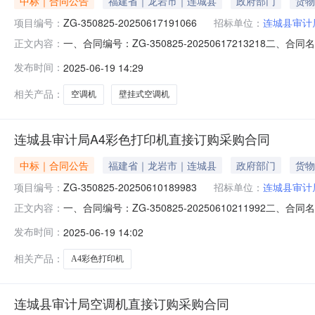
中标｜合同公告
福建省｜龙岩市｜连城县
政府部门
货物
项目编号：
ZG-350825-20250617191066
招标单位：
连城县审计
一、合同编号：ZG-350825-20250617213218二
正文内容：
购订单五、合同主体采购人(甲方)：连城县审计局地址：福建
发布时间：
2025-06-19 14:29
岩市新罗区龙门镇谢洋村闽西交易城一期（阳光都汇）阳光楼3
相关产品：
空调机
壁挂式空调机
连城县审计局A4彩色打印机直接订购采购合同
中标｜合同公告
福建省｜龙岩市｜连城县
政府部门
货物
项目编号：
ZG-350825-20250610189983
招标单位：
连城县审计
一、合同编号：ZG-350825-20250610211992二
正文内容：
审计局采购订单五、合同主体采购人（甲方）：连城县审计局
发布时间：
2025-06-19 14:02
址：北城社区金色家园6号305联系方式：13959098521六
相关产品：
A4彩色打印机
连城县审计局空调机直接订购采购合同