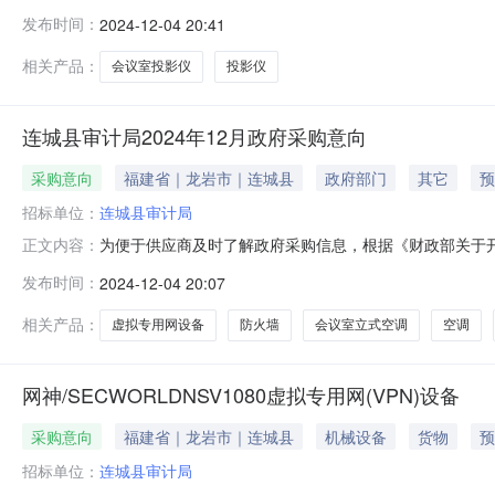
议室投影仪预算金额：0.685000万元(人民币)采购品目
发布时间：
2024-12-04 20:41
时间：2024-12备注：无本次公开的采购意向是本单
相关产品：
会议室投影仪
投影仪
连城县审计局2024年12月政府采购意向
采购意向
福建省｜龙岩市｜连城县
政府部门
其它
预
招标单位：
连城县审计局
为便于供应商及时了解政府采购信息，根据《财政部关于开展
正文内容：
开如下：序号采购项目名称采购需求概况预算金额(万元)预计采购
发布时间：
2024-12-04 20:07
(VPN)设备采购数量：1台主要功能或目标：防火墙需满足的要求
相关产品：
虚拟专用网设备
防火墙
会议室立式空调
空调
网神/SECWORLDNSV1080虚拟专用网(VPN)设备
采购意向
福建省｜龙岩市｜连城县
机械设备
货物
预
招标单位：
连城县审计局