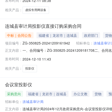
发布时间：
2024-12-11 08:38
科技有限公司地址：福建省福州市鼓楼区联系方式：1896080
相关产品：
虚拟专用网设备
连城县审计局投影仪直接订购采购合同
中标｜合同公告
福建省｜龙岩市｜连城县
政府部门
货物
项目编号：
ZG-350825-20241209161942
招标单位：
连城县审计
一、合同编号：ZG-350825-20241209181708二
正文内容：
购订单五、合同主体采购人（甲方）：连城县审计局地址：福
发布时间：
2024-12-10 11:43
社区金色家园6号305联系方式：13959098521六、
相关产品：
投影仪
会议室投影仪
采购意向
福建省｜龙岩市｜连城县
办公文教
货物
预
招标单位：
连城县审计局
连城县审计局2024年12月政府采购意向-会议室投影仪
正文内容：