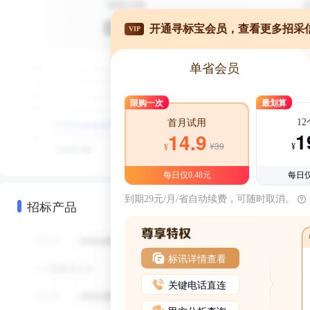
开通寻标宝会员，查看更多招采
VIP
单省会员
限购一次
最划算
1
首月试用
1
14.9
¥39
¥
¥
每日仅0.48元
每日仅
到期29元/月/省自动续费，可随时取消。
招标产品
标讯详情查看
关键电话直连