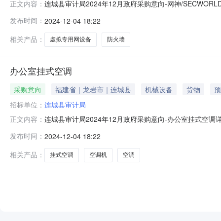
连城县审计局2024年12月政府采购意向-网神/SECWORL
正文内容：
计局2024年12月政府采购意向采购单位：连城县审计局采购项
发布时间：
2024-12-04 18:22
况：采购内容:防火墙采购数量:1.0000台主要功能或目标
相关产品：
虚拟专用网设备
防火墙
办公室挂式空调
采购意向
福建省｜龙岩市｜连城县
机械设备
货物
预
招标单位：
连城县审计局
连城县审计局2024年12月政府采购意向-办公室挂式空
正文内容：
称：办公室挂式空调预算金额：1.220000万元(人民币)
发布时间：
2024-12-04 18:22
12备注：无本次公开的采购意向是本单位政府采购工作
相关产品：
挂式空调
空调机
空调
NEW
HOT
5折起