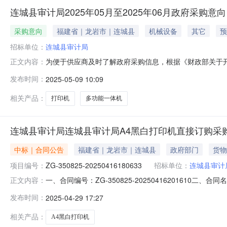
连城县审计局2025年05月至2025年06月政府采购意向
采购意向
福建省｜龙岩市｜连城县
机械设备
其它
预
招标单位：
连城县审计局
为便于供应商及时了解政府采购信息，根据《财政部关于开展
正文内容：
开如下：序号采购项目名称采购需求概况预算金额(万元)预计采
发布时间：
2025-05-09 10:09
台主要功能或目标：兄弟/BROTHERDCP-L2628DW黑白
相关产品：
打印机
多功能一体机
连城县审计局连城县审计局A4黑白打印机直接订购采
中标｜合同公告
福建省｜龙岩市｜连城县
政府部门
货物
项目编号：
ZG-350825-20250416180633
招标单位：
连城县审计
一、合同编号：ZG-350825-20250416201610二
正文内容：
审计局采购订单五、合同主体采购人(甲方)：连城县审计局地
发布时间：
2025-04-29 17:27
城社区金色家园6号305联系方式：13959098521六、
相关产品：
A4黑白打印机