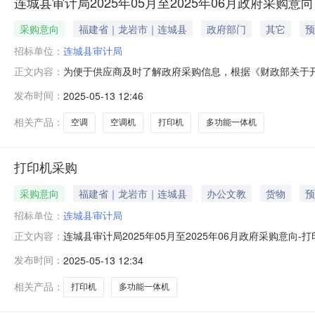
连城县审计局2025年05月至2025年06月政府采购意向
采购意向
福建省｜龙岩市｜连城县
政府部门
其它
预
招标单位：
连城县审计局
为便于供应商及时了解政府采购信息，根据《财政部关于开展
正文内容：
开如下：序号采购项目名称采购需求概况预算金额(万元)预计采购时间
发布时间：
2025-05-13 12:46
色/空调机采购数量：1台主要功能或目标：格力/GREEKFR-35GW
相关产品：
空调
空调机
打印机
多功能一体机
打印机采购
采购意向
福建省｜龙岩市｜连城县
办公文教
货物
预
招标单位：
连城县审计局
连城县审计局2025年05月至2025年06月政府采购意向
正文内容：
审计局采购项目名称：打印机采购预算金额：0.199900万
发布时间：
2025-05-13 12:34
为/HuaweiPixlabB5CV81Z-WDM黑白激光/鼓粉分离/A
相关产品：
打印机
多功能一体机