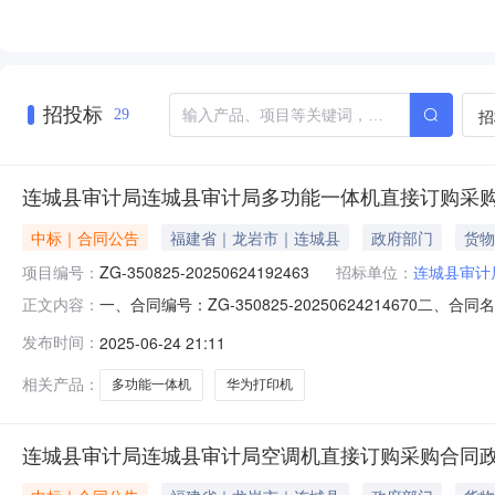
招投标
招
29
连城县审计局连城县审计局多功能一体机直接订购采
中标｜合同公告
福建省｜龙岩市｜连城县
政府部门
货物
项目编号：
ZG-350825-20250624192463
招标单位：
连城县审计
一、合同编号：ZG-350825-20250624214670二
正文内容：
计局采购订单五、合同主体采购人(甲方)：连城县审计局地址
发布时间：
2025-06-24 21:11
开发区长安投资区长盛路2#长天工业园2#楼五层工业厂房5
相关产品：
多功能一体机
华为打印机
连城县审计局连城县审计局空调机直接订购采购合同