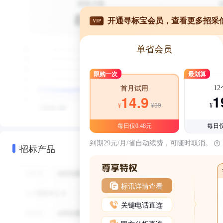
开通寻标宝会员，查看更多招采
VIP
单省会员
限购一次
最划算
1
首月试用
1
14.9
¥39
¥
¥
每日仅0.48元
每日仅
到期29元/月/省自动续费，可随时取消。
招标产品
标讯详情查看
关键电话直连