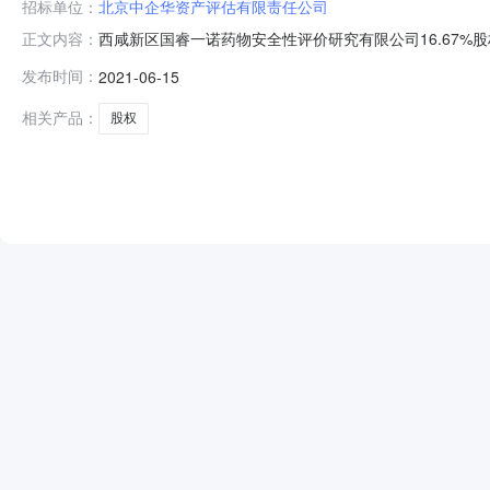
招标单位：
北京中企华资产评估有限责任公司
西咸新区国睿一诺药物安全性评价研究有限公司16.67%
正文内容：
港创新产业投资合伙企业（有限合伙）持有的西咸新区国睿一
发布时间：
2021-06-15
06-1609:00:00至2021-07-1318:00:
相关产品：
股权