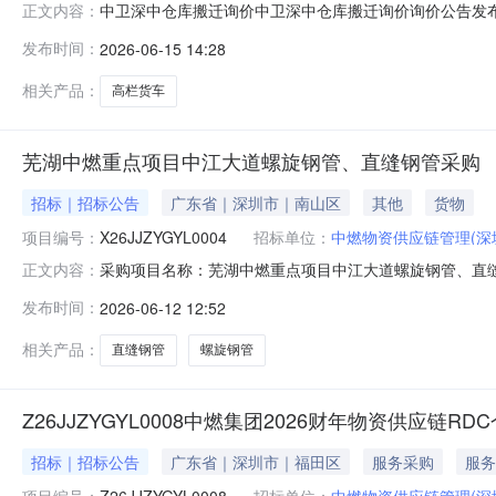
中卫深中仓库搬迁询价中卫深中仓库搬迁询价询价公告发布时间
正文内容：
内项目项目所属区域：专业公司：中燃物资供应链管理（深圳
发布时间：
2026-06-15 14:28
物资供应链管理（深圳）有限公司询价人地址：深圳市罗湖区梅
相关产品：
高栏货车
芜湖中燃重点项目中江大道螺旋钢管、直缝钢管采购
招标｜招标公告
广东省｜深圳市｜南山区
其他
货物
项目编号：
X26JJZYGYL0004
招标单位：
中燃物资供应链管理(深
采购项目名称：芜湖中燃重点项目中江大道螺旋钢管、直缝钢
正文内容：
圳）有限公司采购人地址：深圳市福田区滨河大道5022号联合
发布时间：
2026-06-12 12:52
人：采购方式：竞价采购公告开始时间：2026-06-1212:10:
相关产品：
直缝钢管
螺旋钢管
Z26JJZYGYL0008中燃集团2026财年物资供应链R
招标｜招标公告
广东省｜深圳市｜福田区
服务采购
服务
项目编号：
Z26JJZYGYL0008
招标单位：
中燃物资供应链管理(深