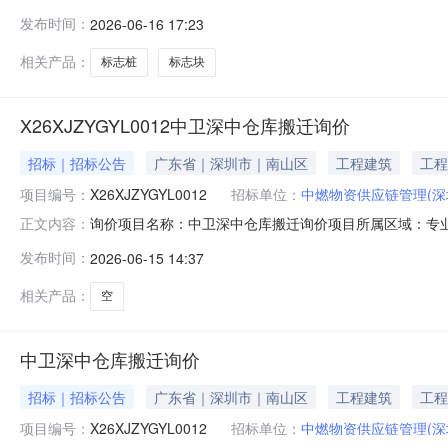
圳市福田区滨河大道5022号联合广场B座13楼联系人：中燃
发布时间：
2026-06-16 17:23
源：采购方式：竞价采购项目类型：工程货物公告开始时间：2026-0
相关产品：
标志桩
标志块
X26XJZYGYL0012中卫深中仓库搬迁询价
招标｜招标公告
广东省｜深圳市｜南山区
工程建筑
工程
项目编号：
X26XJZYGYL0012
招标单位：
中燃物资供应链管理(深
询价项目名称：中卫深中仓库搬迁询价项目所属区域：专业公
正文内容：
圳）有限公司询价人地址：深圳市罗湖区梅园路188号中国燃气大厦
发布时间：
2026-06-15 14:37
2026-06-1618:15:00相关要求：序号物料编码
相关产品：
空
中卫深中仓库搬迁询价
招标｜招标公告
广东省｜深圳市｜南山区
工程建筑
工程
项目编号：
X26XJZYGYL0012
招标单位：
中燃物资供应链管理(深