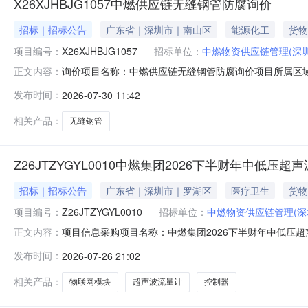
X26XJHBJG1057中燃供应链无缝钢管防腐询价
招标｜招标公告
广东省｜深圳市｜南山区
能源化工
货物
项目编号：
X26XJHBJG1057
招标单位：
中燃物资供应链管理(深
询价项目名称：中燃供应链无缝钢管防腐询价项目所属区域：
正文内容：
址：深圳联系人：崔钊溢手机号：中国(CHN)+8619931209
发布时间：
2026-07-30 11:42
格材质品牌/原产地技术要求/执行标准证书是否提供分项配置交
相关产品：
无缝钢管
Z26JTZYGYL0010中燃集团2026下半财年中低
招标｜招标公告
广东省｜深圳市｜罗湖区
医疗卫生
货物
项目编号：
Z26JTZYGYL0010
招标单位：
中燃物资供应链管理(深
项目信息采购项目名称：中燃集团2026下半财年中低压超
正文内容：
地址：深圳市罗湖区梅园路188号联系人：中燃物资供应链管
发布时间：
2026-07-26 21:02
金采购方式：竞争性谈判项目类型：工程货物公告开始时间：2026-0
相关产品：
物联网模块
超声波流量计
控制器