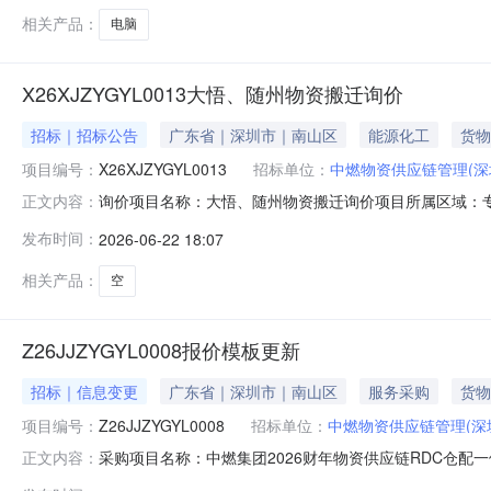
相关产品：
电脑
X26XJZYGYL0013大悟、随州物资搬迁询价
招标｜招标公告
广东省｜深圳市｜南山区
能源化工
货物
项目编号：
X26XJZYGYL0013
招标单位：
中燃物资供应链管理(深
询价项目名称：大悟、随州物资搬迁询价项目所属区域：专业
正文内容：
（深圳）有限公司询价人地址：深圳市罗湖区梅园路188号中国燃气
发布时间：
2026-06-22 18:07
间：2026-06-2318:10:00相关要求：序号物料
相关产品：
空
Z26JJZYGYL0008报价模板更新
招标｜信息变更
广东省｜深圳市｜南山区
服务采购
货物
项目编号：
Z26JJZYGYL0008
招标单位：
中燃物资供应链管理(深
采购项目名称：中燃集团2026财年物资供应链RDC仓配一
正文内容：
公司公告截止时间：2026-06-1814:00:00提出异议截止时间：