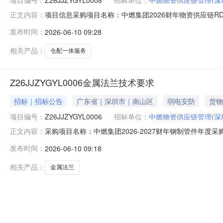
项目信息采购项目名称：中燃集团2026财年物资供应链RD
正文内容：
圳）有限公司采购人地址：深圳市福田区滨河大道5022号联合
发布时间：
2026-06-10 09:28
机）：邮箱：联合采购人：资金来源：采购方式：竞价采购项目类型：经
相关产品：
仓配一体服务
Z26JJZYGYL0006金属法兰技术要求
招标｜招标公告
广东省｜深圳市｜南山区
弱电安防
货物
项目编号：
Z26JJZYGYL0006
招标单位：
中燃物资供应链管理(深
采购项目名称：中燃集团2026-2027财年钢制管件年度采购
正文内容：
1109:00:00提出异议截止时间：2026-06-0909:00:0
发布时间：
2026-06-10 09:18
钢管外径为A系列，且应采用锻件制造。
相关产品：
金属法兰