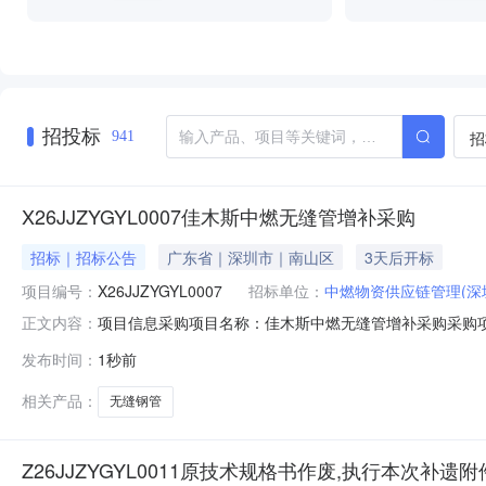
招投标
招
941
X26JJZYGYL0007佳木斯中燃无缝管增补采购
招标｜招标公告
广东省｜深圳市｜南山区
3天后开标
项目编号：
X26JJZYGYL0007
招标单位：
中燃物资供应链管理(深
项目信息采购项目名称：佳木斯中燃无缝管增补采购采购项目
正文内容：
5022号联合广场B座13楼联系人：中燃物资供应链管理（深
发布时间：
1秒前
采购项目类型：工程货物公告开始时间：2026-08-1010:30:00
相关产品：
无缝钢管
Z26JJZYGYL0011原技术规格书作废,执行本次补