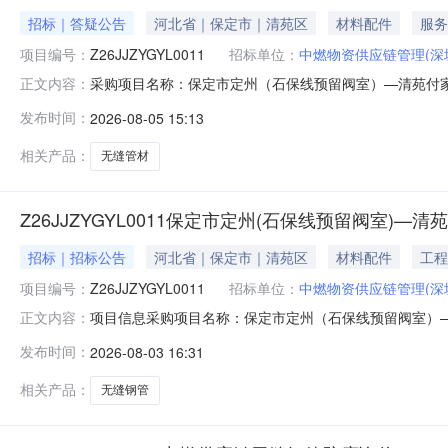
招标｜答疑公告
河北省｜保定市｜清苑区
材料配件
服务
项目编号：
Z26JJZYGYL0011
招标单位：
中燃物资供应链管理(深
采购项目名称：保定市定州（石保线预留阀室）—清苑付家营
正文内容：
截止时间：2026-08-0614:00:00提出异议截止时间：2026
发布时间：
2026-08-05 15:13
执行本次补遗附件的技术规格书。
相关产品：
无缝管材
Z26JJZYGYL0011保定市定州(石保线预留阀室)
招标｜招标公告
河北省｜保定市｜清苑区
材料配件
工程
项目编号：
Z26JJZYGYL0011
招标单位：
中燃物资供应链管理(深
项目信息采购项目名称：保定市定州（石保线预留阀室）—清
正文内容：
公司采购人地址：深圳市福田区滨河大道5022号联合广场B座
发布时间：
2026-08-03 16:31
式：竞价采购项目类型：工程货物公告开始时间：2026-08-0316
相关产品：
无缝钢管