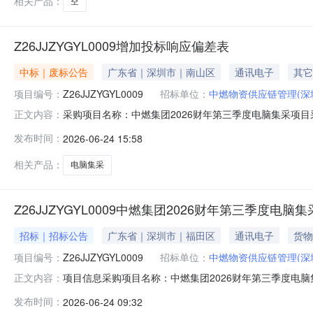
相关产品：
空
Z26JJZYGYL0009增加投标响应偏差表
中标｜废标公告
广东省｜深圳市｜南山区
通讯电子
其它
项目编号：
Z26JJZYGYL0009
招标单位：
中燃物资供应链管理(深
采购项目名称：中燃集团2026财年第三季度电脑集采项目采购
正文内容：
2615:00:00提出异议截止时间：2026-06-2512:00:
发布时间：
2026-06-24 15:58
面，竞价结束后连同盖章版报价单，投标响应文档一起上
相关产品：
电脑集采
Z26JJZYGYL0009中燃集团2026财年第三季度电脑
招标｜招标公告
广东省｜深圳市｜福田区
通讯电子
货物
项目编号：
Z26JJZYGYL0009
招标单位：
中燃物资供应链管理(深
项目信息采购项目名称：中燃集团2026财年第三季度电脑集
正文内容：
区滨河大道5022号联合广场B座13楼联系人：中燃物资供应
发布时间：
2026-06-24 09:32
方式：竞价采购项目类型：经营货物公告开始时间：2026-06-240