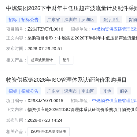
中燃集团2026下半财年中低压超声波流量计及配件采
招标｜招标公告
广东省｜深圳市｜罗湖区
医疗卫生
货物
项目编号：
Z26JTZYGYL0010
招标单位：
中燃物资供应链管理(深
采购项目名称：中燃集团2026下半财年中低压超声波流量
正文内容：
管理（深圳）有限公司采购人地址：深圳市罗湖区梅园路188号
发布时间：
2026-07-26 20:51
（座机）：？？e联合采购人：资金来源：自筹资金采购方式：竞争性谈
相关产品：
超声波流量计
配件
物资供应链2026年ISO管理体系认证询价采购项目
招标｜招标公告
广东省｜深圳市｜南山区
其他
服务
项目编号：
X26XJZYGYL0015
招标单位：
中燃物资供应链管理(深
物资供应链2026年ISO管理体系认证询价采购项目物资供应链
正文内容：
2026年ISO管理体系认证询价采购项目询价项目编号
发布时间：
2026-07-23 14:24
X26XJZYGYL0015项目所在国家和地区：国别：省
楼
相关产品：
ISO管理体系资质证书