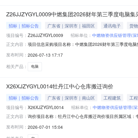
Z26JJZYGYL0009中燃集团2026财年第三季度电脑
招标｜招标公告
广东省｜深圳市｜福田区
通讯电子
货物
项目编号：
Z26JJZYGYL0009
招标单位：
中燃物资供应链管理(深
项目信息采购项目名称：中燃集团2026财年第三季度电脑集
正文内容：
圳市福田区滨河大道5022号联合广场B座13楼联系人：中燃
发布时间：
2026-07-13 17:17
源：采购方式：竞价采购项目类型：经营货物公告开始时间：2026-0
相关产品：
电脑
X26XJZYGYL0014牡丹江中心仓库搬迁询价
招标｜招标公告
广东省｜深圳市｜南山区
工程建筑
工程
项目编号：
X26XJZYGYL0014
招标单位：
中燃物资供应链管理(深
询价项目名称：牡丹江中心仓库搬迁询价项目所属区域：专业
正文内容：
（深圳）有限公司询价人地址：深圳市罗湖区梅园路188号中国燃气
发布时间：
2026-07-01 15:04
间：2026-07-0218:15:00相关要求：序号物料