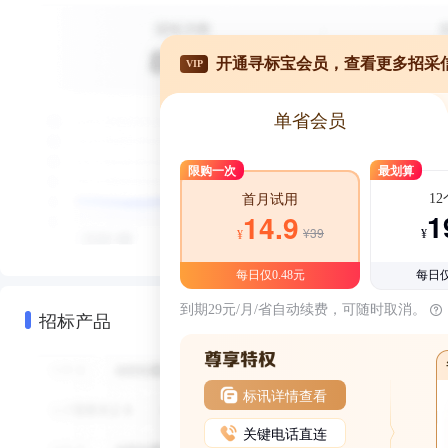
开通寻标宝会员，查看更多招采
VIP
单省会员
限购一次
最划算
1
首月试用
1
14.9
¥39
¥
¥
每日仅0.48元
每日仅
到期29元/月/省自动续费，可随时取消。
招标产品
标讯详情查看
关键电话直连