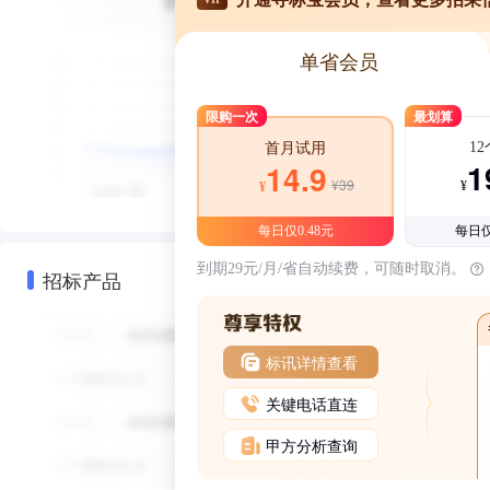
单省会员
限购一次
最划算
1
首月试用
1
14.9
¥39
¥
¥
每日仅0.48元
每日仅
到期29元/月/省自动续费，可随时取消。
招标产品
标讯详情查看
关键电话直连
甲方分析查询