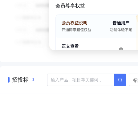
会员尊享权益
招投标
招
0