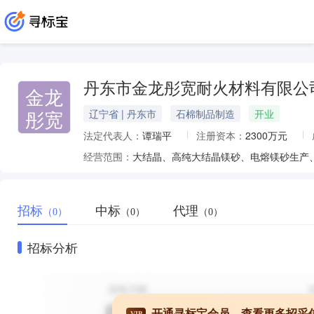
丹东市金龙彤宽耐火材料有限公
金龙
彤宽
辽宁省 | 丹东市
石棉制品制造
开业
法定代表人：
谭瑞平
注册资本：
2300万元
经营范围：
大结晶、高纯大结晶镁砂、电熔镁砂生产
招标
中标
代理
（0）
（0）
（0）
招标分析
开通寻标宝会员，查看更多招采
VIP