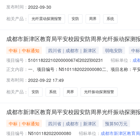
小】【打印】【关闭】一、合同编号：N510118202200
发布时间：
2022-09-30
称：平安校园安防周界光纤震动探测报警系统采购项目五、合
相关产品：
光纤震动探测报警
安防
周界
系统
成都市新津区教育局平安校园安防周界光纤振动探测
中标｜中标通知
四川省｜成都市｜新津区
弱电安防
中标
项目编号：
51011822210200000674[2022]00231
招标单位：
成
一、项目编号：N5101182022000080二、项目
正文内容：
四川复津安科技有限责任公司四川省成都市新津县花源街道青瓷
发布时间：
2022-09-22 17:49
号品目名称采购标的品牌规格型号数量（单位）单价(元)总价(元)1
相关产品：
安防
系统
周界
光纤振动探测报警
成都市新津区教育局平安校园安防周界光纤振动探测
中标｜中标通知
四川省｜成都市｜新津区
预算50万元
项目编号：
N5101182022000080
招标单位：
成都市新津区教育局