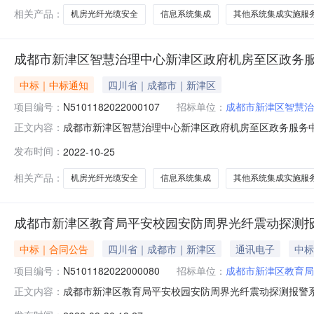
路安全预警
相关产品：
机房光纤光缆安全
信息系统集成
其他系统集成实施服
成都市新津区智慧治理中心新津区政府机房至区政务
中标｜中标通知
四川省｜成都市｜新津区
项目编号：
N5101182022000107
招标单位：
成都市新津区智慧治
成都市新津区智慧治理中心新津区政府机房至区政务服务中
正文内容：
2516:49:50】【字号大中小】【打印】【关闭】一、项
发布时间：
2022-10-25
1:供应商名称供应商地址中标（成交）金额四川复津安科技有
相关产品：
机房光纤光缆安全
信息系统集成
其他系统集成实施服
成都市新津区教育局平安校园安防周界光纤震动探测
中标｜合同公告
四川省｜成都市｜新津区
通讯电子
中标
项目编号：
N5101182022000080
招标单位：
成都市新津区教育局
成都市新津区教育局平安校园安防周界光纤震动探测报警系统
正文内容：
系统采购项目三、项目编号：N51011820220000