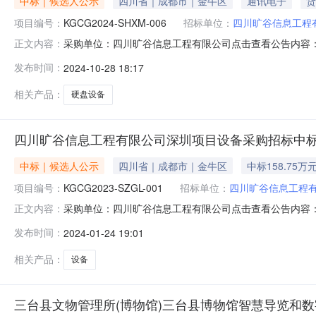
中标｜候选人公示
四川省｜成都市｜金牛区
通讯电子
货
项目编号：
KGCG2024-SHXM-006
招标单位：
四川旷谷信息工程
采购单位：四川旷谷信息工程有限公司点击查看公告内容：硬
正文内容：
招标文件载明的评标办法，四川旷谷信息工程有限公司采购项目
发布时间：
2024-10-28 18:17
期为2024年10月28日到2024年10月31日。一、评标
相关产品：
硬盘设备
四川旷谷信息工程有限公司深圳项目设备采购招标中
中标｜候选人公示
四川省｜成都市｜金牛区
中标158.75万
项目编号：
KGCG2023-SZGL-001
招标单位：
四川旷谷信息工程
采购单位：四川旷谷信息工程有限公司点击查看公告内容：
正文内容：
中标候选人公示（招标编号：KGCG2023-SZGL-0
发布时间：
2024-01-24 19:01
评标结果进行了确认，现将中标候选人情况进行公示。包件号
6,480,2
相关产品：
设备
三台县文物管理所(博物馆)三台县博物馆智慧导览和