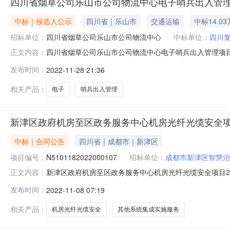
四川省烟草公司乐山市公司物流中心电子哨兵出入管
中标｜候选人公示
四川省｜乐山市
交通运输
中标14.0
招标单位：
四川省烟草公司乐山市公司物流中心
中标单位：
四川
四川省烟草公司乐山市公司物流中心电子哨兵出入管理项目中
正文内容：
司乐山市公司601室开了谈判会。谈判小组经过认真、细致
发布时间：
2022-11-28 21:36
15.8618万元第二成交候选人:绵阳航华科技有限公司报价:不
相关产品：
电子
哨兵出入管理
新津区政府机房至区政务服务中心机房光纤光缆安全
中标｜合同公告
四川省｜成都市｜新津区
项目编号：
N5101182022000107
招标单位：
成都市新津区智慧治
新津区政府机房至区政务服务中心机房光纤光缆安全项目2022
正文内容：
三、项目编号：N5101182022000107四、项
发布时间：
2022-11-08 07:19
都市新津区西创大道1616号区政务服务中心三楼联系方式：
相关产品：
机房光纤光缆安全
其他系统集成实施服务