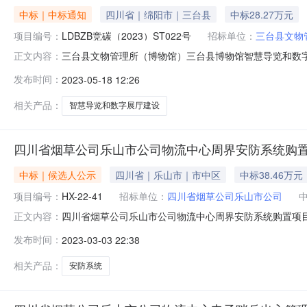
中标｜中标通知
四川省｜绵阳市｜三台县
中标28.27万元
项目编号：
LDBZB竞碳（2023）ST022号
招标单位：
三台县文物
三台县文物管理所（博物馆）三台县博物馆智慧导览和数字展厅建
正文内容：
项目名称：三台县博物馆智慧导览和数字展厅建设三、中标
发布时间：
2023-05-18 12:26
6号(自主申报)中标（成交）金额：28.2730000
智慧导
相关产品：
智慧导览和数字展厅建设
四川省烟草公司乐山市公司物流中心周界安防系统购置
中标｜候选人公示
四川省｜乐山市｜市中区
中标38.46万元
项目编号：
HX-22-41
招标单位：
四川省烟草公司乐山市公司
四川省烟草公司乐山市公司物流中心周界安防系统购置项目（第三
正文内容：
限公司招标人：四川省烟草公司乐山市公司四川省烟草公
发布时间：
2023-03-03 22:38
购置项目（第三次）于2023年03月02日14时00分
候选人，推
相关产品：
安防系统