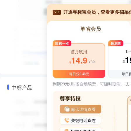
开通寻标宝会员，查看更多招采
VIP
单省会员
限购一次
最划算
1
首月试用
1
14.9
¥39
¥
¥
每日仅0.48元
每日仅
到期29元/月/省自动续费，可随时取消。
中标产品
标讯详情查看
关键电话直连