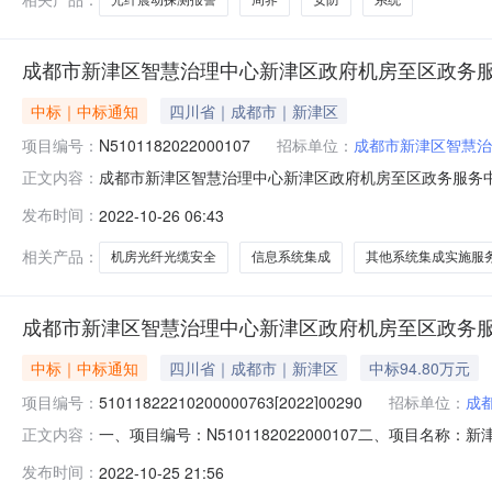
成都市新津区智慧治理中心新津区政府机房至区政务
中标｜中标通知
四川省｜成都市｜新津区
项目编号：
N5101182022000107
招标单位：
成都市新津区智慧治
成都市新津区智慧治理中心新津区政府机房至区政务服务中
正文内容：
2516:49:50】【字号大中小】【打印】【关闭】一、项
发布时间：
2022-10-26 06:43
1:供应商名称供应商地址中标（成交）金额四川复津安科技有
相关产品：
机房光纤光缆安全
信息系统集成
其他系统集成实施服
成都市新津区智慧治理中心新津区政府机房至区政务
中标｜中标通知
四川省｜成都市｜新津区
中标94.80万元
项目编号：
51011822210200000763[2022]00290
招标单位：
成
一、项目编号：N5101182022000107二、项目
正文内容：
复津安科技有限责任公司四川省成都市新津县花源街道青瓷路5
发布时间：
2022-10-25 21:56
购标的服务范围服务要求服务时间服务标准金额(元)1信