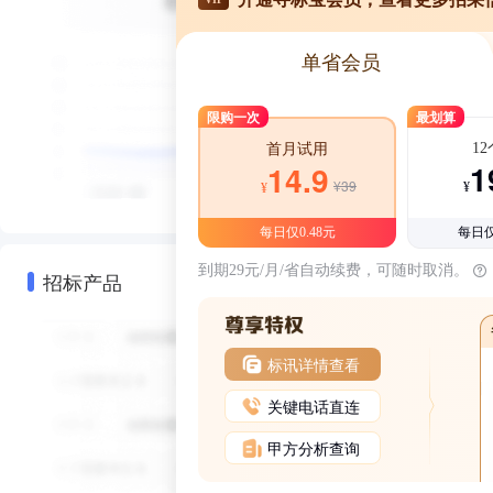
单省会员
限购一次
最划算
1
首月试用
1
14.9
¥39
¥
¥
每日仅0.48元
每日仅
到期29元/月/省自动续费，可随时取消。
招标产品
标讯详情查看
关键电话直连
甲方分析查询