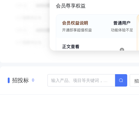
会员尊享权益
招投标
招
0