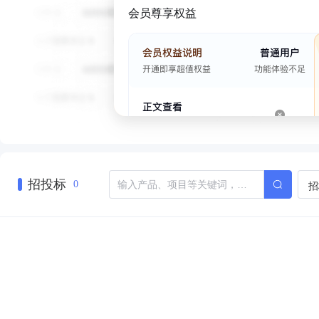
会员尊享权益
招投标
招
0