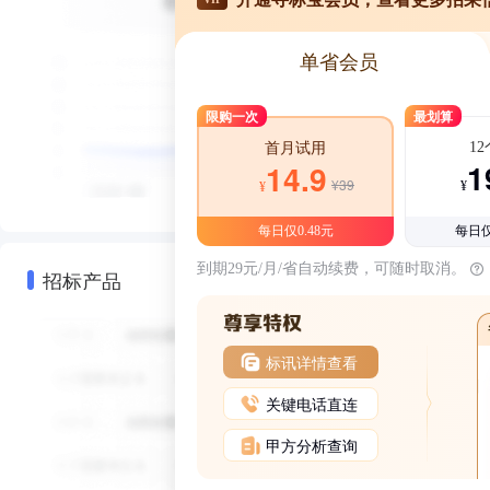
单省会员
限购一次
最划算
1
首月试用
1
14.9
¥39
¥
¥
每日仅0.48元
每日仅
到期29元/月/省自动续费，可随时取消。
招标产品
标讯详情查看
关键电话直连
甲方分析查询