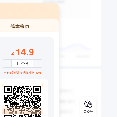
黑金会员
14.9
¥
支付后可进行选择生效省份
公众号