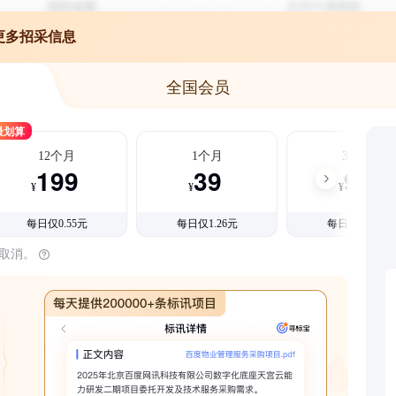
更多招采信息
全国会员
最划算
12个月
1个月
3个月
199
39
99
¥
¥
¥
每日仅0.55元
每日仅1.26元
每日仅1.08元
时取消。