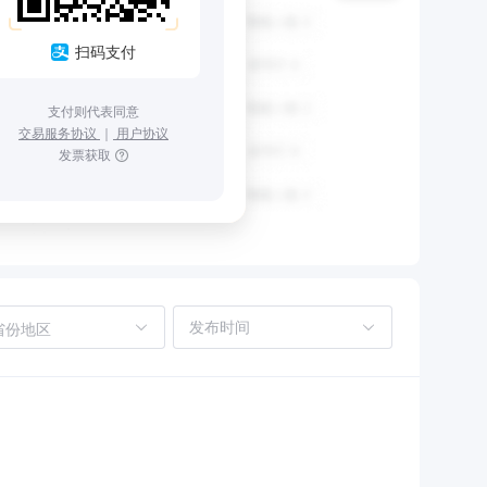
扫码支付
支付则代表同意
交易服务协议
｜
用户协议
发票获取
省份地区