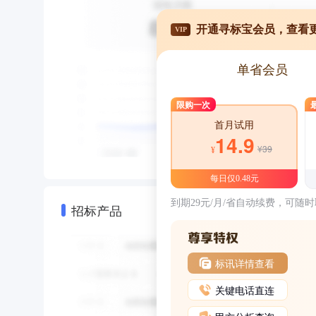
开通寻标宝会员，查看
VIP
单省会员
限购一次
首月试用
14.9
¥39
¥
每日仅0.48元
到期29元/月/省自动续费，可随
招标产品
标讯详情查看
关键电话直连