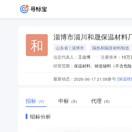
淄博市淄川和晟保温材料
和
山东省 | 淄博市
隔热和隔音材料制造
法定代表人：
王业博
注册资本：
10万
经营范围：
保温材料、铸造辅料（不含危险
最新动态：
参与
[保温绝
2026-06-17 21:08
招标
中标
代理
（0）
（0）
（0）
招标分析