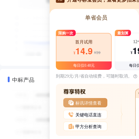
单省会员
限购一次
最划算
1
首月试用
1
14.9
¥39
¥
¥
每日仅0.48元
每日仅
到期29元/月/省自动续费，可随时取消。
中标产品
标讯详情查看
关键电话直连
甲方分析查询