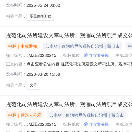
程：中标人：元阳县匠心装饰有限公司其他类型中标价：
发布时间：
2025-05-24 03:02
民医院地址：元阳县叶榕路8号联系人：朱老师电话：138
人）：来自的（签名）招标人
相关产品：
零星修缮工程
规范化司法所建设文萃司法所、观澜司法所项目成交
中标｜中标通知
云南省｜红河哈尼族彝族自治州｜蒙自市
中
项目编号：
JMZB20230215
招标单位：
蒙自市司法局
中标单
点击查看公告内容:规范化司法所建设文萃司法所、观澜司法
正文内容：
法所项目成交公示（招标编号：JMZB20230215）一
发布时间：
2023-03-20 15:58
19.530095万元二、其他：规范化司法所建设文萃司法
自
相关产品：
文萃
规范化司法所建设文萃司法所、观澜司法所项目成交
中标｜候选人公示
云南省｜红河哈尼族彝族自治州｜蒙自市
项目编号：
JMZB20230215
招标单位：
蒙自市司法局
中标单