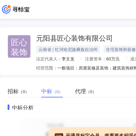
元阳县匠心装饰有限公司
匠心
装饰
云南省 | 红河哈尼族彝族自治州
住宅装饰和装修
法定代表人：
李文龙
注册资本：
60万元
成
经营范围：
招标
中标
代理
（0）
（0）
（0）
中标分析
开通寻标宝会员，查看更多招采
VIP