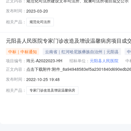
规范化司法所建设文萃司法所、观澜司法所项目成交公示（招标
正文内容：
元阳县匠心装饰有限公司中标价格：19.530095万
发布时间：
2023-03-20
于2023年3月17日下午16时00分在蒙自市司法局会
选意见：第
相关产品：
规范化司法所
元阳县人民医院专家门诊改造及增设温馨病房项目成
中标｜中标通知
云南省｜红河哈尼族彝族自治州｜元阳县
中
项目编号：
玮元-A2022023-HH
招标单位：
元阳县人民医院
中
点击下载附件:附件_8a94948583ef5a2301840d690e
正文内容：
（招标编号：玮元-A2022023-HH）、中标人信息标
发布时间：
2022-10-25 19:48
他：项目编号：玮元-A2022023-1二、项目名称：元
相关产品：
专家门诊改造及增设温馨病房