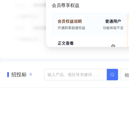
会员尊享权益
招投标
招
0