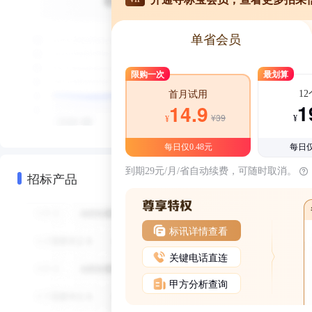
单省会员
限购一次
最划算
1
首月试用
1
14.9
¥39
¥
¥
每日仅0.48元
每日仅
到期29元/月/省自动续费，可随时取消。
招标产品
标讯详情查看
关键电话直连
甲方分析查询