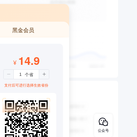
黑金会员
14.9
¥
支付后可进行选择生效省份
公众号