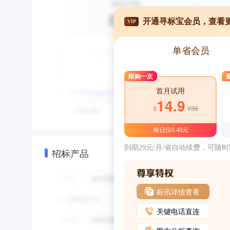
开通寻标宝会员，查看
VIP
单省会员
限购一次
首月试用
14.9
¥39
¥
每日仅0.48元
到期29元/月/省自动续费，可随
招标产品
标讯详情查看
关键电话直连