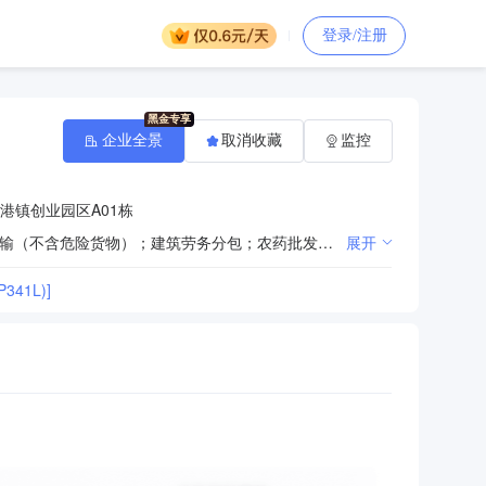
登录/注册
企业全景
取消收藏
监控
港镇创业园区A01栋
许可项目：建设工程施工；路基路面养护作业；铁路运输基础设备制造；铁路机车车辆维修；道路货物运输（不含危险货物）；建筑劳务分包；农药批发；农药零售；特种设备安装改造修理（依法须经批准的项目，经相关部门批准后方可开展经营活动，具体经营项目以相关部门批准文件或许可证件为准）一般项目：技术服务、技术开发、技术咨询、技术交流、技术转让、技术推广；高铁设备、配件制造；高铁设备、配件销售；铁路运输辅助活动；土石方工程施工；市政设施管理；机械设备销售；机械设备租赁；五金产品零售；五金产品批发；建筑材料销售；城市轨道交通设备制造；轨道交通工程机械及部件销售；轨道交通运营管理系统开发；轨道交通专用设备、关键系统及部件销售；再生资源回收（除生产性废旧金属）；水泥制品销售；汽车新车销售；装卸搬运；信息系统集成服务；计算机系统服务；信息技术咨询服务；电子产品销售；计算机软硬件及辅助设备批发；计算机软硬件及辅助设备零售；计算机软硬件及外围设备制造；电子元器件与机电组件设备制造；文化、办公用设备制造；办公设备销售；软件开发；电力电子元器件制造；智能无人飞行器制造；智能无人飞行器销售；劳动保护用品销售；化肥销售；农业机械服务；通用设备修理；电子、机械设备维护（不含特种设备）；专用设备修理；电气设备修理；机动车修理和维护（除依法须经批准的项目外，凭营业执照依法自主开展经营活动）
展开
41L)]