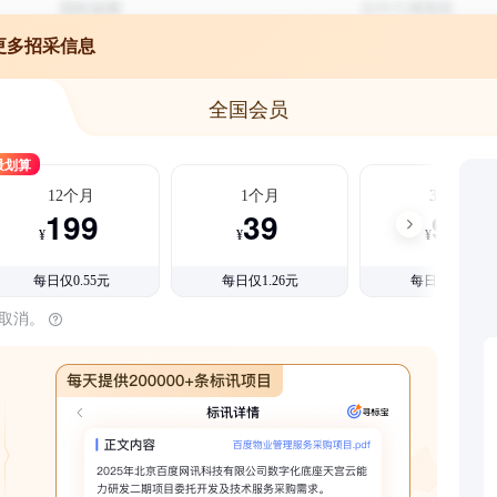
更多招采信息
全国会员
最划算
12个月
1个月
3个月
199
39
99
¥
¥
¥
每日仅0.55元
每日仅1.26元
每日仅1.08元
时取消。