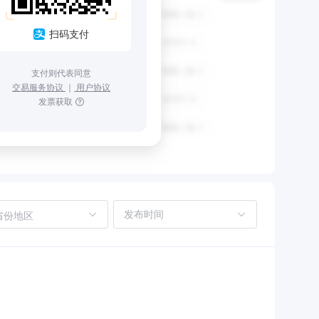
扫码支付
支付则代表同意
交易服务协议
｜
用户协议
发票获取
省份地区