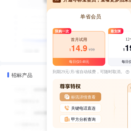
单省会员
限购一次
最划算
1
首月试用
1
14.9
¥39
¥
¥
每日仅0.48元
每日仅
到期29元/月/省自动续费，可随时取消。
招标产品
标讯详情查看
关键电话直连
甲方分析查询