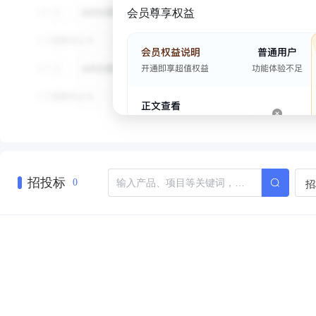
会员尊享权益
招投标
招
0