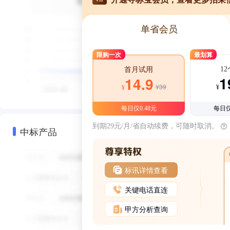
单省会员
限购一次
最划算
1
首月试用
1
14.9
¥39
¥
¥
每日仅0.48元
每日仅
到期29元/月/省自动续费，可随时取消。
中标产品
标讯详情查看
关键电话直连
甲方分析查询