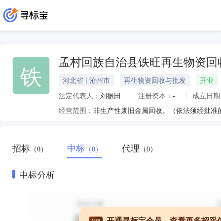
孟村回族自治县铁旺再生物资回
铁
河北省 | 沧州市
再生物资回收与批发
开业
法定代表人：
刘振田
注册资本：
-
成立日期
经营范围：
非生产性废旧金属回收。（依法须经批准
招标
中标
代理
（0）
（0）
（0）
中标分析
开通寻标宝会员，查看更多招采
VIP