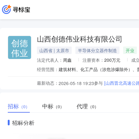
山西创德伟业科技有限公司
创德
伟业
山西省 | 太原市
半导体分立器件制造
开业
法定代表人：
周鑫
注册资本：
200万元
成
经营范围：
最新动态：
参与
2026-05-18 19:23
招标
中标
代理
（0）
（0）
（0）
招标分析