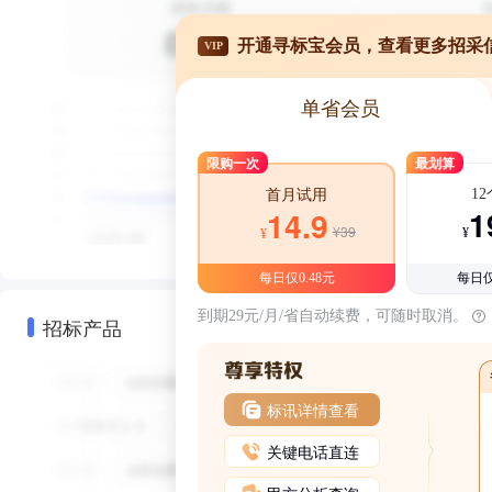
开通寻标宝会员，查看更多招采
VIP
单省会员
限购一次
最划算
1
首月试用
1
14.9
¥39
¥
¥
每日仅0.48元
每日仅
到期29元/月/省自动续费，可随时取消。
招标产品
标讯详情查看
关键电话直连