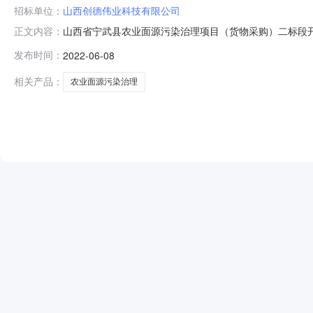
招标单位：
山西创德伟业科技有限公司
山西省宁武县农业面源污染治理项目（货物采购）二标段开标记
正文内容：
业科技有限公司;项目负责人:雷月;报价\/费率:元\/%;工期:日
发布时间：
2022-06-08
责人:樊军义;报价\/费率:元\/%;工期:日历天;质量要求:;保证金金
相关产品：
农业面源污染治理