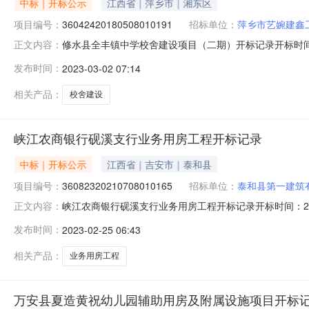
中标｜开标公示
江西省｜萍乡市｜湘东区
项目编号：
36042420180508010191
招标单位：
萍乡市艺婉建鑫
修水县全丰镇中学校舍建设项目（二期）开标记录开标时间：2023-0
正文内容：
标记录内容投标人名称:萍乡市艺婉建鑫工程有限责任公司;项目负
发布时间：
2023-03-02 07:14
远正路桥工程有限公司;项目负责人:龚丽;报价:0.00元/%;工期
相关产品：
校舍建设
峡江农商银行砚溪支行业务用房工程开标记录
NEW
HOT
5折起
中标｜开标公示
江西省｜吉安市｜泰和县
项目编号：
36082320210708010165
招标单位：
泰和县第一建筑
峡江农商银行砚溪支行业务用房工程开标记录开标时间：2023-0
正文内容：
2409:00开标记录内容投标人名称:泰和县第一建筑有限公司;项
发布时间：
2023-02-25 06:43
间:ThuFeb2308:33:49CST2023,投标人名称:江西鸿
相关产品：
业务用房工程
暂时没有搜索结果…
万安县夏造黄祝幼儿园辅助用房及附属设施项目开标