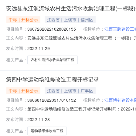
安远县东江源流域农村生活污水收集治理工程(一标段
中标｜开标公示
江西省｜上饶市｜信州区
项目编号：
36072620221028020155
招标单位：
江西王牌建设工
安远县东江源流域农村生活污水收集治理工程（一标段）开标记录开
正文内容：
间2022-11-2914:30开标记录内容投标人名称:江西王牌
发布时间：
2022-11-29
间:MonNov2815:14:45CST2022,投标人名称:瑞南建
相关产品：
农村生活污水收集治理工程
第四中学运动场维修改造工程开标记录
中标｜开标公示
江西省｜上饶市｜广丰区
项目编号：
36068120220317010152
招标单位：
江西博钊建设有
第四中学运动场维修改造工程开标记录开标时间：2022-11-28
正文内容：
标人名称:江西博钊建设有限公司;项目负责人:项庆云;报价:0
发布时间：
2022-11-28
目负责人:丁毅;报价:0.00元/%;工期:日历天;质量要求:;保证
相关产品：
运动场维修改造工程