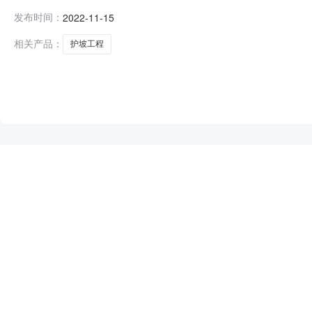
1510:00开标记录内容投标人名称:江西龙建建设工程有限公司;
发布时间：
2022-11-15
间:MonNov1417:24:20CST2022,投标人名称:吉安
相关产品：
护坡工程