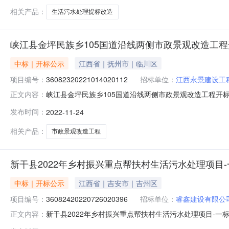
相关产品：
生活污水处理提标改造
峡江县金坪民族乡105国道沿线两侧市政景观改造工
中标｜开标公示
江西省｜抚州市｜临川区
项目编号：
36082320221014020112
招标单位：
江西永景建设工
峡江县金坪民族乡105国道沿线两侧市政景观改造工程开标记录开标
正文内容：
标时间2022-11-2409:00开标记录内容投标人名称:江西
发布时间：
2022-11-24
间:WedNov2309:06:52CST2022,投标人名称:江西吉
相关产品：
市政景观改造工程
新干县2022年乡村振兴重点帮扶村生活污水处理项目
中标｜开标公示
江西省｜吉安市｜吉州区
项目编号：
36082420220726020396
招标单位：
睿鑫建设有限公
新干县2022年乡村振兴重点帮扶村生活污水处理项目-一标段开标
正文内容：
时间2022-11-2209:00开标记录内容投标人名称:睿鑫建设