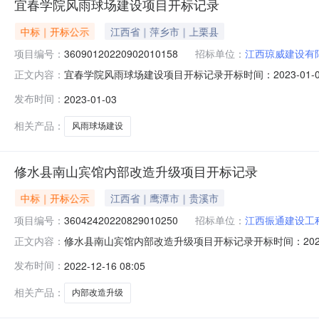
宜春学院风雨球场建设项目开标记录
中标｜开标公示
江西省｜萍乡市｜上栗县
项目编号：
36090120220902010158
招标单位：
江西琼威建设有
宜春学院风雨球场建设项目开标记录开标时间：2023-01-0309
正文内容：
标记录内容投标人名称:江西琼威建设有限公司;项目负责人:邱丽丹;报价
发布时间：
2023-01-03
投标人名称:江西交泰路桥建设有限公司;项目负责人:黄妍;报价:
相关产品：
风雨球场建设
修水县南山宾馆内部改造升级项目开标记录
中标｜开标公示
江西省｜鹰潭市｜贵溪市
项目编号：
36042420220829010250
招标单位：
江西振通建设工
修水县南山宾馆内部改造升级项目开标记录开标时间：2022-12-1
正文内容：
内容投标人名称:江西振通建设工程有限公司;项目负责人:黎文伟;
发布时间：
2022-12-16 08:05
集团有限公司;项目负责人:黄鹏;报价:0.00元/%;工期:日历天
相关产品：
内部改造升级