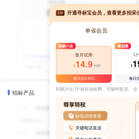
开通寻标宝会员，查看更多招采
VIP
单省会员
限购一次
最划算
1
首月试用
1
14.9
¥39
¥
¥
每日仅0.48元
每日仅
到期29元/月/省自动续费，可随时取消。
招标产品
标讯详情查看
关键电话直连