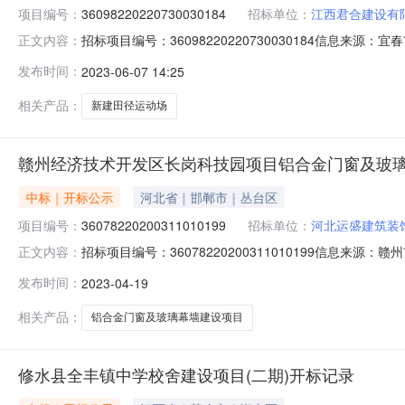
项目编号：
36098220220730030184
招标单位：
江西君合建设有
招标项目编号：36098220220730030184信息来
正文内容：
资源交易中心开标参与人开标地点开标三室(樟树）开标时间202
发布时间：
2023-06-07 14:25
要求:;保证金金额:0.00元,投标文件递交时间:MonJun051
相关产品：
新建田径运动场
赣州经济技术开发区长岗科技园项目铝合金门窗及玻
中标｜开标公示
河北省｜邯郸市｜丛台区
项目编号：
36078220200311010199
招标单位：
河北运盛建筑装
招标项目编号：36078220200311010199信息
正文内容：
1909:30信息来源：赣州市公共资源交易中心开标参与人开
发布时间：
2023-04-19
报价:0.00元/%;工期:日历天;质量要求:;保证金金额:300000.
相关产品：
铝合金门窗及玻璃幕墙建设项目
修水县全丰镇中学校舍建设项目(二期)开标记录