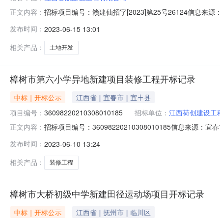
招标项目编号：赣建仙招字[2023]第25号26124信
正文内容：
06-1414:00信息来源：新余市公共资源交易中心开标参与
发布时间：
2023-06-15 13:01
人:;报价:0.00元/%;工期:日历天;质量要求:;保证金金额:5000
相关产品：
土地开发
樟树市第六小学异地新建项目装修工程开标记录
中标｜开标公示
江西省｜宜春市｜宜丰县
项目编号：
36098220210308010185
招标单位：
江西荷创建设工
招标项目编号：36098220210308010185信息来
正文内容：
源交易中心开标参与人开标地点开标三室(樟树）开标时间2023
发布时间：
2023-06-10 13:24
量要求:;保证金金额:0.00元,投标文件递交时间:ThuJun08
相关产品：
装修工程
樟树市大桥初级中学新建田径运动场项目开标记录
中标｜开标公示
江西省｜抚州市｜临川区