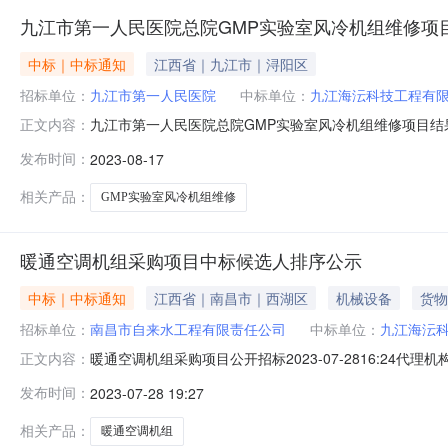
九江市第一人民医院总院GMP实验室风冷机组维修项
中标｜中标通知
江西省｜九江市｜浔阳区
招标单位：
九江市第一人民医院
中标单位：
九江海沄科技工程有
九江市第一人民医院总院GMP实验室风冷机组维修项目结
正文内容：
会评审、审计、采购科室人确认，成交结果如下：1.开标时间：2
发布时间：
2023-08-17
量中标供应商1GMP实验室风冷机组维修项目1项九江海
细地址：江
相关产品：
GMP实验室风冷机组维修
暖通空调机组采购项目中标候选人排序公示
中标｜中标通知
江西省｜南昌市｜西湖区
机械设备
货物
招标单位：
南昌市自来水工程有限责任公司
中标单位：
九江海沄
暖通空调机组采购项目公开招标2023-07-2816:24
正文内容：
中标候选人排序公示暖通空调机组采购项目中标候选人排序公
发布时间：
2023-07-28 19:27
会评定，中标候选人排序如下：第一中标候选人：九江海
其他利害
相关产品：
暖通空调机组