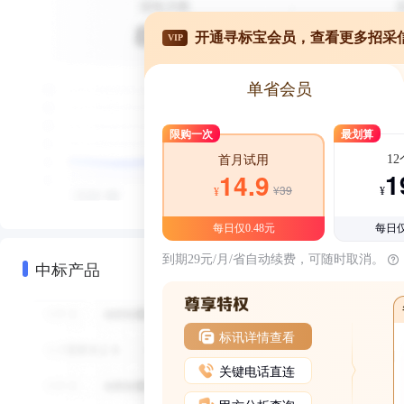
开通寻标宝会员，查看更多招采
VIP
单省会员
限购一次
最划算
1
首月试用
1
14.9
¥39
¥
¥
每日仅0.48元
每日仅
到期29元/月/省自动续费，可随时取消。
中标产品
标讯详情查看
关键电话直连