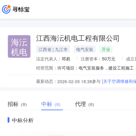
江西海沄机电工程有限公司
海沄
机电
江西省 | 九江市
电气安装
开业
法定代表人：
邓易
注册资本：
50万元
成立
经营范围：
最新动态：
参与
[关于空调维修和
2026-02-05 18:38
招标
中标
代理
（0）
（0）
（0）
中标分析