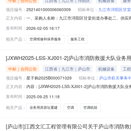
中标｜合同公告
江西省｜九江市｜浔阳区
机械设备
服务
项目编号：
2521401000006060309
招标单位：
九江市浔阳区甘棠
一、采购人名称：九江市浔阳区甘棠街道办事处二、供应
正文内容：
2521401000006060309五、合同编号：2026M02
发布时间：
2026-02-05 16:17
求或标的基本概况：七、其它事项：无八、联系方式1、采购
相关产品：
空调维修和保养服务
服务工程
[JXWH2025-LSS-XJ001-2]庐山市消防救援大
中标｜合同公告
江西省｜九江市｜庐山市
机械设备
工程
项目编号：
星子购2025B000071029
招标单位：
庐山市机关事务
内容：[JXWH2025-LSS-XJ001-2]庐山市
正文内容：
2025B000071029二、合同名称：庐山市消防救援大队
发布时间：
2025-09-25 11:18
重建项目空调采购五、合同主体：采购人（甲方）：庐山
相关产品：
业务用房原址重建
空调
空调机组
[庐山市]江西文汇工程管理有限公司关于庐山市消防救援大队