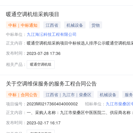
暖通空调机组采购项目
中标｜中标通知
江西省
机械设备
货物
中标单位：
九江海沄科技工程有限公司
暖通空调机组采购项目中标候选人排序公示暖通空调机组采购
正文内容：
排序如下：第一中标候选人：九江海沄科技工程有限公司
发布时间：
2023-07-28 17:36
评标结果有异议的，应当在网上公示之日起三日内提出。
证材料（加盖单位公章）送达以下异
相关产品：
暖通空调机组
关于空调维保服务的服务工程合同公告
中标｜合同公告
江西省｜九江市｜柴桑区
机械设备
服务
项目编号：
2023M0217360404000002
招标单位：
九江市柴桑区
一、采购人名称：九江市柴桑区中医医院二、供应商名称
正文内容：
2011401000000316189五、合同编号：2023M0
发布时间：
2023-02-17 16:17
1.006900069000服务要求或标的基本概况：七、其
山西路