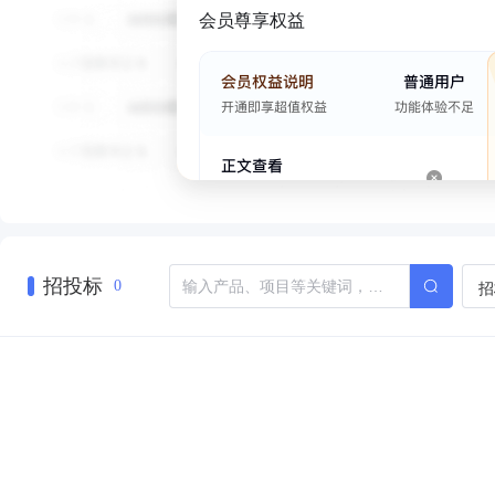
会员尊享权益
招投标
招
0