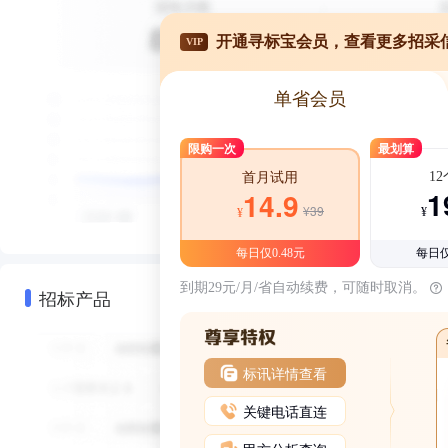
开通寻标宝会员，查看更多招采
VIP
单省会员
限购一次
最划算
1
首月试用
1
14.9
¥39
¥
¥
每日仅0.48元
每日仅
到期29元/月/省自动续费，可随时取消。
招标产品
标讯详情查看
关键电话直连