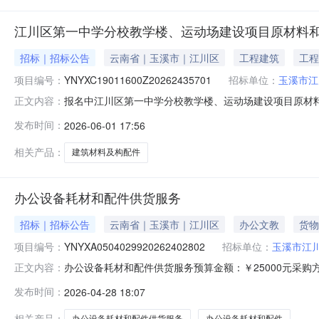
江川区第一中学分校教学楼、运动场建设项目原材料和
招标｜招标公告
云南省｜玉溪市｜江川区
工程建筑
工程
项目编号：
YNYXC19011600Z20262435701
招标单位：
玉溪市江
报名中江川区第一中学分校教学楼、运动场建设项目原材料
正文内容：
最高限价总价（元）1建筑材料及构配件详见第四章采购需求
发布时间：
2026-06-01 17:56
下载1预览1联系人：***报名结束时间：2026-06-0509:00:0
相关产品：
建筑材料及构配件
办公设备耗材和配件供货服务
招标｜招标公告
云南省｜玉溪市｜江川区
办公文教
货物
项目编号：
YNYXA0504029920262402802
招标单位：
玉溪市江
办公设备耗材和配件供货服务预算金额：￥25000元采购方式
正文内容：
YNYXA0504029920262402802采购单位：玉溪市江
发布时间：
2026-04-28 18:07
相关产品：
办公设备耗材和配件供货服务
办公设备耗材和配件