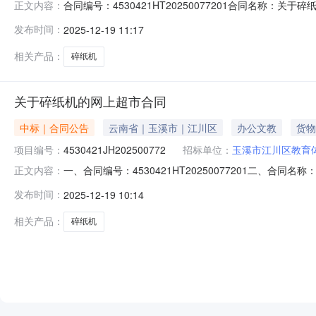
合同编号：4530421HT20250077201合同名称：
正文内容：
应商（乙方）：玉溪捷通信息技术有限公司所属地域：玉溪市所属
发布时间：
2025-12-19 11:17
产品审核前公示：采购公告（或单一来源审核前公示）：
相关产品：
碎纸机
关于碎纸机的网上超市合同
中标｜合同公告
云南省｜玉溪市｜江川区
办公文教
货物
项目编号：
4530421JH202500772
招标单位：
玉溪市江川区教育
一、合同编号：4530421HT20250077201二、合
正文内容：
方）：玉溪市江川区教育体育局地址：玉溪市江川区星云街道
发布时间：
2025-12-19 10:14
联系方式：13987724956六、合同主要信息主要标的名
相关产品：
碎纸机