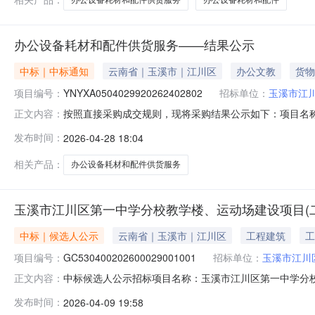
办公设备耗材和配件供货服务——结果公示
中标｜中标通知
云南省｜玉溪市｜江川区
办公文教
货物
项目编号：
YNYXA0504029920262402802
招标单位：
玉溪市江
按照直接采购成交规则，现将采购结果公示如下：项目名称:办公设
正文内容：
市江川区教育体育局联系人:吴艳红采购结果:成功评选报价供
发布时间：
2026-04-28 18:04
交江川区兴达电脑经营部中选2026-04-2825000.0--
相关产品：
办公设备耗材和配件供货服务
玉溪市江川区第一中学分校教学楼、运动场建设项目(
中标｜候选人公示
云南省｜玉溪市｜江川区
工程建筑
工
项目编号：
GC530400202600029001001
招标单位：
玉溪市江川
中标候选人公示招标项目名称：玉溪市江川区第一中学分校教学
正文内容：
楼、运动场建设项目（二次）招标人：玉溪市江川区教育体育
发布时间：
2026-04-09 19:58
蓝邦工程项目管理有限公司招标代理地址：云南省玉溪市红塔