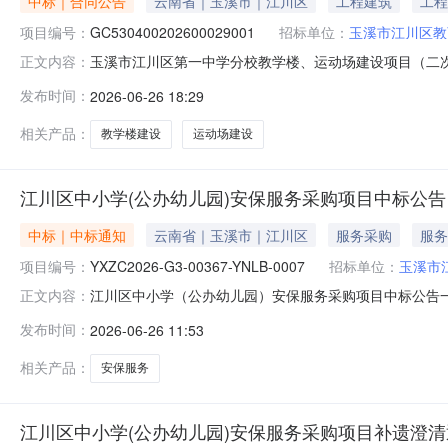
中标｜合同公告
云南省｜玉溪市｜江川区
工程建筑
工程
项目编号：
GC530400202600029001
招标单位：
玉溪市江川区教
玉溪市江川区第一中学分校教学楼、运动场建设项目（二次）合
正文内容：
设项目（二次）标段编号：GC53040020260002
发布时间：
2026-06-26 18:29
开招标评标方式：电子评标中标人：贵州省公路工程集团有限
相关产品：
教学楼建设
运动场建设
江川区中小学(公办幼儿园)安保服务采购项目中标公告
中标｜中标通知
云南省｜玉溪市｜江川区
服务采购
服务
项目编号：
YXZC2026-G3-00367-YNLB-0007
招标单位：
玉溪市
江川区中小学（公办幼儿园）安保服务采购项目中标公告一、项目
正文内容：
标（成交）信息中标结果：标段供应商名称供应商地址中标
发布时间：
2026-06-26 11:53
价：7581600（元）98.8四、主要标的信息0}">
江川区
相关产品：
安保服务
江川区中小学(公办幼儿园)安保服务采购项目补遗澄清通