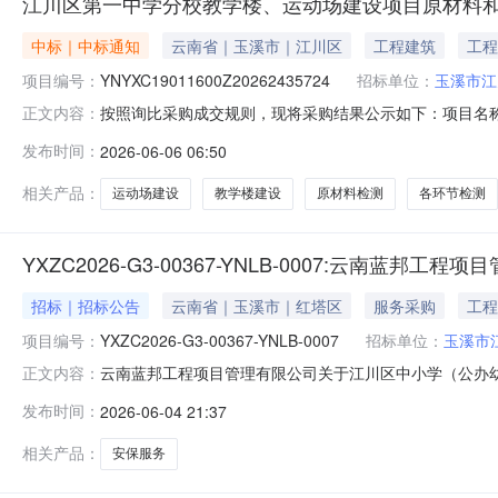
江川区第一中学分校教学楼、运动场建设项目原材料和
中标｜中标通知
云南省｜玉溪市｜江川区
工程建筑
工程
项目编号：
YNYXC19011600Z20262435724
招标单位：
玉溪市江
按照询比采购成交规则，现将采购结果公示如下：项目名称
正文内容：
号:YNYXC19011600Z20262435724预算金额:
发布时间：
2026-06-06 06:50
告日期:2026-06-05中选供应商:状态供应商名称评审结果
相关产品：
运动场建设
教学楼建设
原材料检测
各环节检测
YXZC2026-G3-00367-YNLB-0007:云
招标｜招标公告
云南省｜玉溪市｜红塔区
服务采购
工程
项目编号：
YXZC2026-G3-00367-YNLB-0007
招标单位：
玉溪市
云南蓝邦工程项目管理有限公司关于江川区中小学（公办
正文内容：
目采购单位玉溪市江川区教育体育局行政区域玉溪市公告时间2026-06-
发布时间：
2026-06-04 21:37
23:59（北京时间，法定节假日除外）招标文件售价￥0获取招标
相关产品：
安保服务