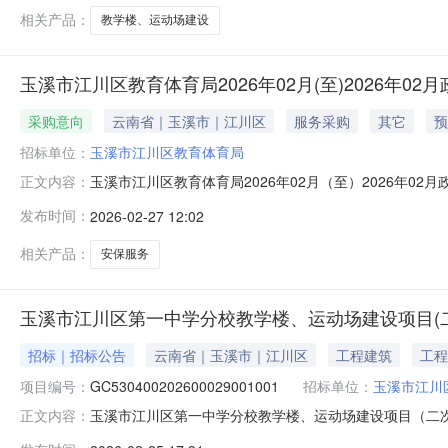
屋建筑工
相关产品：
教学楼、运动场建设
玉溪市江川区教育体育局2026年02月(至)2026年02
采购意向
云南省｜玉溪市｜江川区
服务采购
其它
预
招标单位：
玉溪市江川区教育体育局
玉溪市江川区教育体育局2026年02月（至）2026年
正文内容：
10号）等有关规定，现将玉溪市江川区教育体育局2026
发布时间：
2026-02-27 12:02
元）预计采购时间备注1江川区中小学（公办幼儿园）安保服
三年累计
相关产品：
安保服务
玉溪市江川区第一中学分校教学楼、运动场建设项目(
招标｜招标公告
云南省｜玉溪市｜江川区
工程建筑
工程
项目编号：
GC530400202600029001001
招标单位：
玉溪市江川
玉溪市江川区第一中学分校教学楼、运动场建设项目（二
正文内容：
100.0%自筹%贷款%外资%建设规模：项目用地约83.7