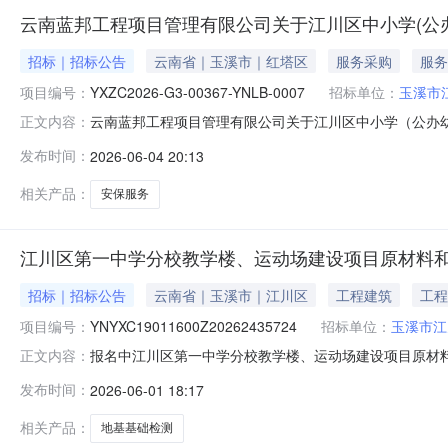
云南蓝邦工程项目管理有限公司关于江川区中小学(公
招标｜招标公告
云南省｜玉溪市｜红塔区
服务采购
服务
项目编号：
YXZC2026-G3-00367-YNLB-0007
招标单位：
玉溪市
云南蓝邦工程项目管理有限公司关于江川区中小学（公办
正文内容：
应在云南省政府采购电子交易平台（政采云https://www.
发布时间：
2026-06-04 20:13
YXZC2026-G3-00367-YNLB-0007项目名称：
相关产品：
安保服务
江川区第一中学分校教学楼、运动场建设项目原材料和
招标｜招标公告
云南省｜玉溪市｜江川区
工程建筑
工程
项目编号：
YNYXC19011600Z20262435724
招标单位：
玉溪市江
报名中江川区第一中学分校教学楼、运动场建设项目原材料
正文内容：
最高限价总价（元）1地基基础检测详见第四章采购需求12
发布时间：
2026-06-01 18:17
1预览1联系人：***报名结束时间：2026-06-0509:00:00发布
相关产品：
地基基础检测