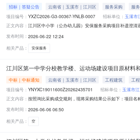
招标｜答疑公告
云南省｜玉溪市｜江川区
服务采购
服务
项目编号：
YXZC2026-G3-00367-YNLB-0007
招标单位：
玉溪市
江川区中小学（公办幼儿园）安保服务采购项目补遗澄清通知（第
正文内容：
川区中小学（公办幼儿园）安保服务采购项目首次公告日期
发布时间：
2026-06-22 12:24
章“三、最高限价”下方“明细表”中，表头最后一列标题保安
布。
相关产品：
安保服务
江川区第一中学分校教学楼、运动场建设项目原材料和
中标｜中标通知
云南省｜玉溪市｜江川区
工程建筑
工程
项目编号：
YNYXC19011600Z20262435701
招标单位：
玉溪市江
按照询比采购成交规则，现将采购结果公示如下：项目名称
正文内容：
号:YNYXC19011600Z20262435701预算金额:
发布时间：
2026-06-06 06:50
日期:2026-06-05中选供应商:状态供应商名称评审结果公
相关产品：
空