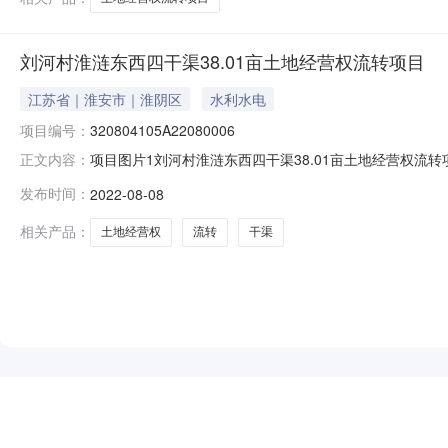
刘河村淮涟东西四干渠38.01亩土地经营权流转项目
江苏省｜淮安市｜淮阴区
水利水电
项目编号：
320804105A22080006
项目图片1刘河村淮涟东西四干渠38.01亩土地经营权流转项目项
正文内容：
2022-08-1416:40报名缴款截止时间:2022-08-
发布时间：
2022-08-08
2022-08-08产权信息乡镇（街道）:淮高镇村（社区）:刘
相关产品：
土地经营权
流转
干渠
NEW
HOT
5折起