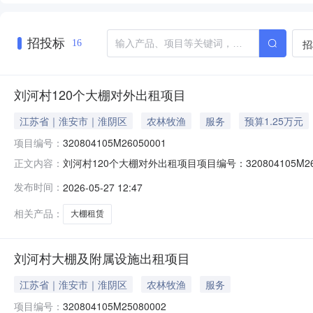
招投标
招
16
刘河村120个大棚对外出租项目
江苏省｜淮安市｜淮阴区
农林牧渔
服务
预算1.25万元
项目编号：
320804105M26050001
刘河村120个大棚对外出租项目项目编号：320804105M
正文内容：
信息乡镇（街道）淮高镇村（社区）刘河村组别--登记日期2
发布时间：
2026-05-27 12:47
约122亩，每年租金6270元，招标最低价12540元。
相关产品：
大棚租赁
刘河村大棚及附属设施出租项目
江苏省｜淮安市｜淮阴区
农林牧渔
服务
项目编号：
320804105M25080002