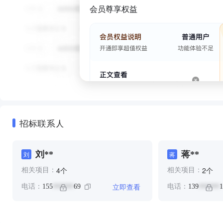
会员尊享权益
招标联系人
刘**
蒋**
刘
蒋
个
个
4
2
相关项目：
相关项目：
立即查看
电话：
155
69
电话：
139
1
******
******