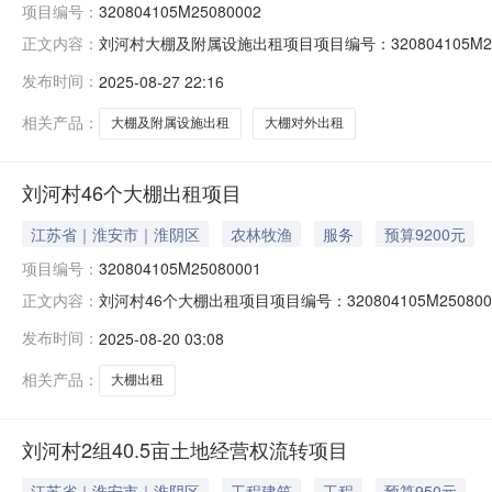
项目编号：
320804105M25080002
刘河村大棚及附属设施出租项目项目编号：320804105M2
正文内容：
信息乡镇（街道）淮高镇村（社区）刘河村组别--登记日期20
发布时间：
2025-08-27 22:16
于蔬菜种植农业生产活动。8个大棚占地面积约8.26亩
相关产品：
大棚及附属设施出租
大棚对外出租
刘河村46个大棚出租项目
江苏省｜淮安市｜淮阴区
农林牧渔
服务
预算9200元
项目编号：
320804105M25080001
刘河村46个大棚出租项目项目编号：320804105M250
正文内容：
镇（街道）淮高镇村（社区）刘河村组别--登记日期2025-
发布时间：
2025-08-20 03:08
生产活动。大棚占地面积约61亩，四址：东至：二组排
相关产品：
大棚出租
刘河村2组40.5亩土地经营权流转项目
江苏省｜淮安市｜淮阴区
工程建筑
工程
预算950元