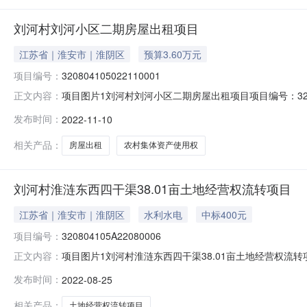
刘河村刘河小区二期房屋出租项目
江苏省｜淮安市｜淮阴区
预算3.60万元
项目编号：
320804105022110001
项目图片1刘河村刘河小区二期房屋出租项目项目编号：32080410
正文内容：
缴款截止时间:2022-11-1617:00报名地点:淮高镇农
发布时间：
2022-11-10
10产权信息乡镇（街道）:淮高镇村（社区）:刘河村组别：
相关产品：
房屋出租
农村集体资产使用权
刘河村淮涟东西四干渠38.01亩土地经营权流转项目
江苏省｜淮安市｜淮阴区
水利水电
中标400元
项目编号：
320804105A22080006
项目图片1刘河村淮涟东西四干渠38.01亩土地经营权流转项
正文内容：
区）:刘河村组别：公示日期：2022-08-25产权信息
发布时间：
2022-08-25
刘河村淮涟东西四干渠流转土地38.01亩，经营农业生产。
相关产品：
土地经营权流转项目