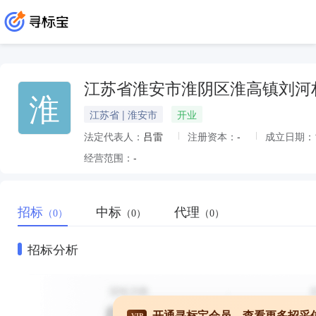
江苏省淮安市淮阴区淮高镇刘河
淮
江苏省 | 淮安市
开业
法定代表人：
吕雷
注册资本：
-
成立日期：
经营范围：
-
招标
中标
代理
（0）
（0）
（0）
招标分析
开通寻标宝会员，查看更多招采
VIP