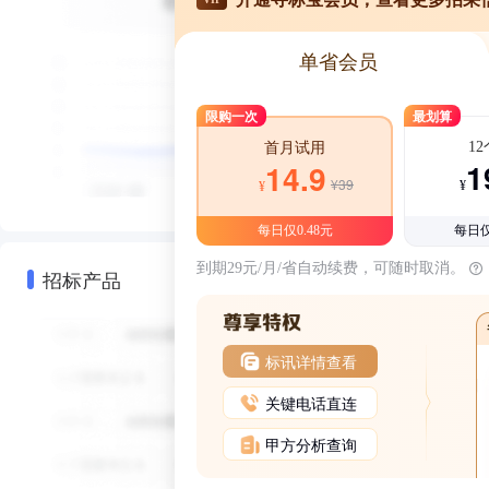
单省会员
限购一次
最划算
1
首月试用
1
14.9
¥39
¥
¥
每日仅0.48元
每日仅
到期29元/月/省自动续费，可随时取消。
招标产品
标讯详情查看
关键电话直连
甲方分析查询