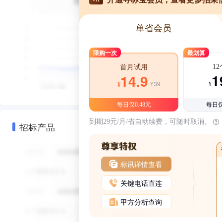
单省会员
限购一次
最划算
1
首月试用
1
14.9
¥39
¥
¥
每日仅0.48元
每日仅
到期29元/月/省自动续费，可随时取消。
招标产品
标讯详情查看
关键电话直连
甲方分析查询