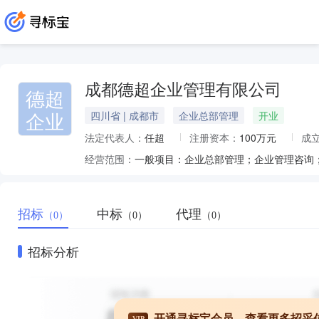
成都德超企业管理有限公司
德超
企业
四川省 | 成都市
企业总部管理
开业
法定代表人：
任超
注册资本：
100万元
成
经营范围：
招标
中标
代理
（0）
（0）
（0）
招标分析
开通寻标宝会员，查看更多招采
VIP