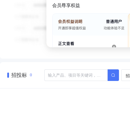
会员尊享权益
招投标
招
0