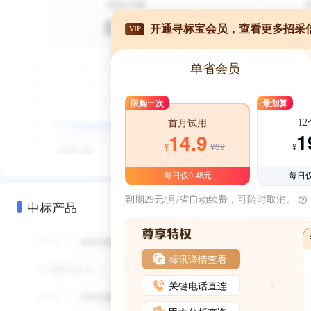
开通寻标宝会员，查看更多招采
VIP
单省会员
限购一次
最划算
1
首月试用
1
14.9
¥39
¥
¥
每日仅0.48元
每日仅
到期29元/月/省自动续费，可随时取消。
中标产品
标讯详情查看
关键电话直连