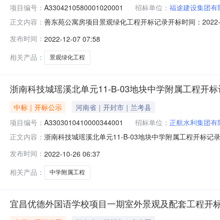
项目编号：
A3304210580001020001
招标单位：
福途建设集团有
善东苑公寓房项目景观绿化工程开标记录开标时间：2022-12-06
正文内容：
容投标人名称:福途建设集团有限公司;项目负责人:刘艳林;报价:0.0
发布时间：
2022-12-07 07:58
称:浙江嘉天环境建设有限公司;项目负责人:李圣荣;报价:0.0
相关产品：
景观绿化工程
浙南科技城瑶溪北单元11-B-03地块中学附属工程开
中标｜开标公示
河南省｜开封市｜兰考县
项目编号：
A3303010410000344001
招标单位：
正航水利集团有
浙南科技城瑶溪北单元11-B-03地块中学附属工程开标记录开标时间
正文内容：
2509:30开标记录内容投标人名称:正航水利集团有限公司;项目
发布时间：
2022-10-26 06:37
间:MonOct2417:38:51CST2022,投标人名称:浙
相关产品：
中学附属工程
宜昌优德外国语学校项目一期室外景观及配套工程开