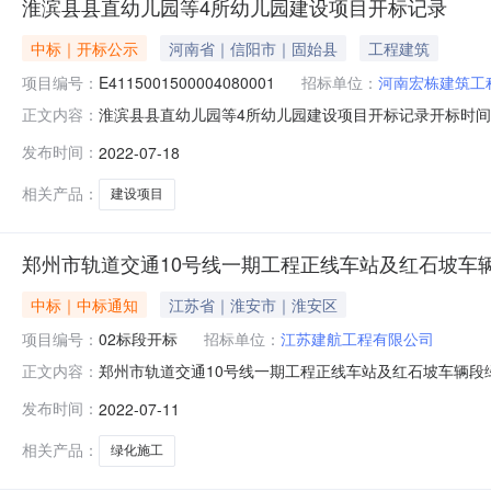
淮滨县县直幼儿园等4所幼儿园建设项目开标记录
中标｜开标公示
河南省｜信阳市｜固始县
工程建筑
项目编号：
E4115001500004080001
招标单位：
河南宏栋建筑工
淮滨县县直幼儿园等4所幼儿园建设项目开标记录开标时间：2022-0
正文内容：
记录内容投标人名称:河南宏栋建筑工程有限公司;项目负责人:;报价
发布时间：
2022-07-18
福实业有限公司;项目负责人:;报价:元/%;工期:0日历天;质
相关产品：
建设项目
郑州市轨道交通10号线一期工程正线车站及红石坡车
中标｜中标通知
江苏省｜淮安市｜淮安区
项目编号：
02标段开标
招标单位：
江苏建航工程有限公司
郑州市轨道交通10号线一期工程正线车站及红石坡车辆段绿化
正文内容：
建航工程有限公司;项目负责人:;报价:元\/%;工期:日历天;
发布时间：
2022-07-11
日历天;质量要求:;保证金金额:元,投标文件递交时间:,投标人
相关产品：
绿化施工