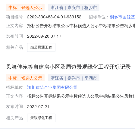
中标｜候选人公示
浙江省｜嘉兴市｜桐乡市
项目编号：
2202-330483-04-01-939152
招标单位：
桐乡市国源基
招标公告开标结果公示中标候选人公示中标结果公告桐乡市桐秦
正文内容：
记录项目名称:桐乡市桐秦桥港（复兴路至和悦路段）绿道贯通工程
发布时间：
2022-09-20 07:17
路振东大厦联系人:韩女士电话:0573-88184033代理机
相关产品：
绿道贯通工程
凤舞佳苑等自建房小区及周边景观绿化工程开标记录
中标｜候选人公示
浙江省｜嘉兴市｜平湖市
招标单位：
鸿川建筑产业集团有限公司
招标公告开标结果公示中标候选人公示中标结果公告凤舞佳苑等
正文内容：
产业集团有限公司;项目负责人:马紫辉;报价:0.00元/%;工期:日
发布时间：
2022-07-21
团有限公司;项目负责人:胡才林;报价:0.00元/%;工期:日历天
相关产品：
景观绿化工程