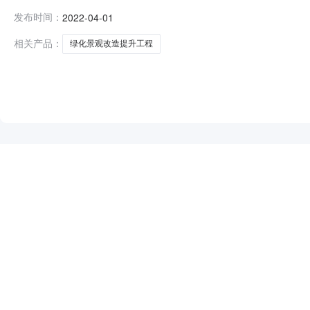
0110:00:00【字号大中小】投标人名称:南京中天园林建设有
发布时间：
2022-04-01
称:福建艺景生态建设集团有限公司;项目负责人:;报价:0.00元/
相关产品：
绿化景观改造提升工程
NEW
HOT
5折起
暂时没有搜索结果…