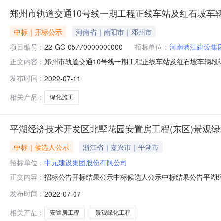
郑州市轨道交通10号线一期工程正线车站及红石坡车
中标｜开标公示
河南省｜南阳市｜邓州市
项目编号：
22-GC-05770000000000
招标单位：
河南港江建设集
郑州市轨道交通10号线一期工程正线车站及红石坡车辆段绿化施工项
正文内容：
区第六开标室开标时间2022-07-1110:00开标记录内容
发布时间：
2022-07-11
人名称:河南乾方建筑安装工程有限公司;项目负责人:;报价:元
相关产品：
绿化施工
平湖经济技术开发区北墅花园安置房工程(东区)景观
中标｜候选人公示
浙江省｜嘉兴市｜平湖市
招标单位：
中元建设集团股份有限公司
招标公告开标结果公示中标候选人公示中标结果公告平湖经济技
正文内容：
标人名称:中元建设集团股份有限公司;项目负责人:张敏;报价:0.00
发布时间：
2022-07-07
浙江鸿翔建设集团股份有限公司;项目负责人:沈卫杰;报价:0.00
相关产品：
安置房工程
景观绿化工程