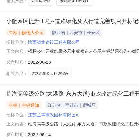
相关产品：
安置房建设
景观附属工程施工
小微园区提升工程--道路绿化及人行道完善项目开标记
中标｜候选人公示
陕西省｜西安市｜长安区
招标单位：
陕西骁龙建设工程有限公司
招标公告开标结果公示中标候选人公示中标结果公告小微园区提升
正文内容：
龙建设工程有限公司;项目负责人:张艳;报价:0.00元/%;
发布时间：
2022-06-23
玉;报价:0.00元/%;工期:日历天;质量要求:;保证金金额:20000
相关产品：
道路绿化及人行道完善
临海高等级公路(大港路-东方大道)市政改建绿化工程
中标｜中标通知
江苏省｜宿迁市｜宿城区
招标单位：
江苏兰亭市政园林有限公司
临海高等级公路（大港路-东方大道）市政改建绿化工程开标记
正文内容：
司;项目负责人:吴国良;报价:0.00元\/%;工期:日历天;质量要
发布时间：
2022-06-14
人:钟井春;报价:0.00元\/%;工期:日历天;质量要求:;保证金金额