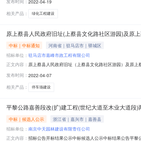
发布时间：
2022-04-19
公司;项目负责人:;报价:元/%;工期:日历天;质量要求:;
相关产品：
绿化工程建设
原上蔡县人民政府旧址(上蔡县文化路社区游园)及原上
中标｜中标通知
河南省｜驻马店市｜驿城区
招标单位：
驻马店市嘉峰市政工程有限公司
原上蔡县人民政府旧址（上蔡县文化路社区游园）及原上蔡宾
正文内容：
记录内容投标人名称:驻马店市嘉峰市政工程有限公司工期:0
发布时间：
2022-04-07
程有限公司工期:0质量要求:保证金金额:;投标人名称:河
相关产品：
停车场建设
平黎公路嘉善段改(扩)建工程(世纪大道至木业大道段
中标｜候选人公示
浙江省｜嘉兴市｜嘉善县
招标单位：
南京中天园林建设有限责任公司
招标公告开标结果公示中标候选人公示中标结果公告平黎公
正文内容：