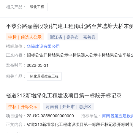
相关产品：
绿化工程
平黎公路嘉善段改(扩)建工程(镇北路至芦墟塘大桥东
中标｜候选人公示
浙江省｜嘉兴市｜嘉善县
招标单位：
华绿建设有限公司
招标公告开标结果公示中标候选人公示中标结果公告平黎公
正文内容：
3109:00:00【字号大中小】投标人名称:华绿建设有限公司;
发布时间：
2022-05-31
称:福建省华远建工集团有限公司;项目负责人:江成举;报价:0.0
相关产品：
绿化景观改造工程
省道312新增绿化工程建设项目第一标段开标记录
中标｜开标公示
河南省｜郑州市｜惠济区
项目编号：
22-GC-02580000000000
招标单位：
河南省第五建设
省道312新增绿化工程建设项目第一标段开标记录开标时间：2022
正文内容：
1910:00开标记录内容投标人名称:河南省第五建设集团有限