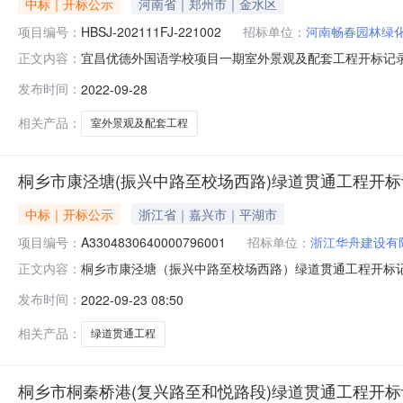
中标｜开标公示
河南省｜郑州市｜金水区
项目编号：
HBSJ-202111FJ-221002
招标单位：
河南畅春园林绿
宜昌优德外国语学校项目一期室外景观及配套工程开标记录开标时间：
正文内容：
标时间2022-09-2809:30开标记录内容投标人名称:河南畅
发布时间：
2022-09-28
间:TueSep2715:25:24CST2022,投标人名称:郑州新
相关产品：
室外景观及配套工程
桐乡市康泾塘(振兴中路至校场西路)绿道贯通工程开标
中标｜开标公示
浙江省｜嘉兴市｜平湖市
项目编号：
A3304830640000796001
招标单位：
浙江华舟建设有
桐乡市康泾塘（振兴中路至校场西路）绿道贯通工程开标记录开标时间
正文内容：
09-2210:00开标记录内容投标人名称:浙江华舟建设有限公司;
发布时间：
2022-09-23 08:50
间:WedSep2115:42:37CST2022,投标人名称:豫建建
相关产品：
绿道贯通工程
桐乡市桐秦桥港(复兴路至和悦路段)绿道贯通工程开标