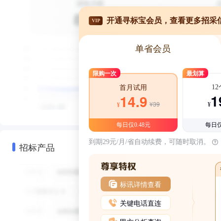
开通寻标宝会员，查看更多招采
VIP
单省会员
限购一次
最划算
1
首月试用
1
14.9
¥39
¥
¥
每日仅0.48元
每日仅
到期29元/月/省自动续费，可随时取消。
招标产品
标讯详情查看
关键电话直连