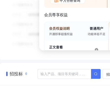
甲方分析查询
会员尊享权益
招投标
招
0