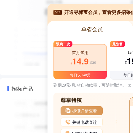
开通寻标宝会员，查看更多招采
VIP
单省会员
限购一次
最划算
1
首月试用
1
14.9
¥39
¥
¥
每日仅0.48元
每日仅
到期29元/月/省自动续费，可随时取消。
招标产品
标讯详情查看
关键电话直连