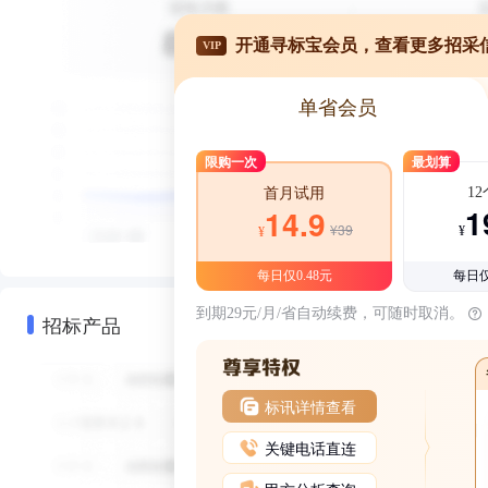
开通寻标宝会员，查看更多招采
VIP
单省会员
限购一次
最划算
1
首月试用
1
14.9
¥39
¥
¥
每日仅0.48元
每日仅
到期29元/月/省自动续费，可随时取消。
招标产品
标讯详情查看
关键电话直连