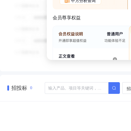
甲方分析查询
会员尊享权益
招投标
招
0