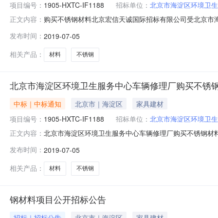
项目编号：
1905-HXTC-IF1188
招标单位：
北京市海淀区环境卫生
购买不锈钢材料北京宏信天诚国际招标有限公司受北京市海淀区
正文内容：
中标结果如下：一、项目信息采购编号：海采（2019）086
发布时间：
2019-07-05
式：010-52837446二、采购人信息采购人名称：
相关产品：
材料
不锈钢
北京市海淀区环境卫生服务中心车辆修理厂购买不锈
中标｜中标通知
北京市｜海淀区
家具建材
项目编号：
1905-HXTC-IF1188
招标单位：
北京市海淀区环境卫生
北京市海淀区环境卫生服务中心车辆修理厂购买不锈钢材料
正文内容：
采购单位北京市海淀区环境卫生服务中心车辆修理厂行政区域海淀
发布时间：
2019-07-05
思成、翟英、关冲、李京莲、于燕涛总中标金额￥150.90
相关产品：
材料
不锈钢
钢材料项目公开招标公告
招标｜招标公告
北京市｜海淀区
家具建材