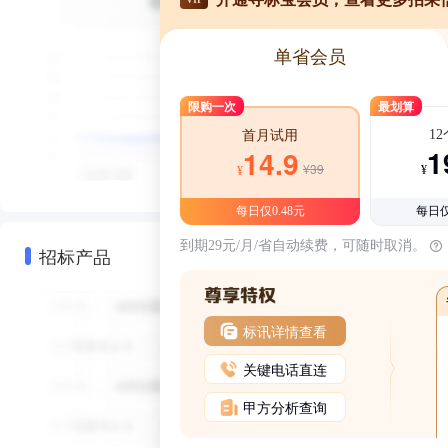
单省会员
限购一次
最划算
1
首月试用
1
14.9
¥39
¥
¥
每日仅0.48元
每日仅
到期29元/月/省自动续费，可随时取消。
招标产品
标讯详情查看
关键电话直连
甲方分析查询