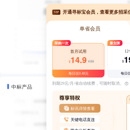
开通寻标宝会员，查看更多招采
VIP
单省会员
限购一次
最划算
1
首月试用
1
14.9
¥39
¥
¥
每日仅0.48元
每日仅
到期29元/月/省自动续费，可随时取消。
中标产品
标讯详情查看
关键电话直连