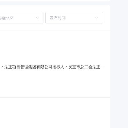
省份地区
1招标代理：法正项目管理集团有限公司招标人：灵宝市总工会法正项
公布如下：一、项目名称及编号1、项目名称：灵宝市总工
标投标公共服务平台》、《中国采购与招标网》、《赢标电子招