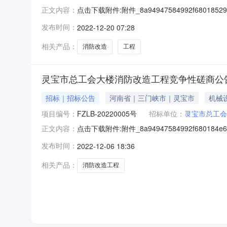
点击下载附件:附件_8a94947584992f680185
正文内容：
宝市总工会大楼消防改造工程成交公告法正项目
发布时间：
2022-12-20 07:28
一、项目名称及编号1、项目名称：灵宝市总工会大楼
相关产品：
消防改造
工程
灵宝市总工会大楼消防改造工程竞争性磋商公
招标｜招标公告
河南省｜三门峡市｜灵宝市
机械
项目编号：
FZLB-20220005号
招标单位：
灵宝市总工会
点击下载附件:附件_8a94947584992f680184
正文内容：
正项目管理集团有限公司受灵宝市总工会的委托
发布时间：
2022-12-06 18:36
单位参与磋商。二、项目概况与磋商范围1、项目名
相关产品：
消防改造工程