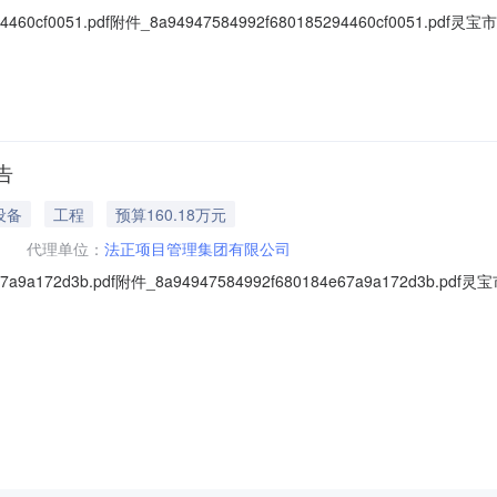
294460cf0051.pdf附件_8a94947584992f680185294460c
管理集团有限公司受灵宝市总工会的委托，就灵宝市总工会大楼消防改造
消防改造工程；2、项目编号：FZLB-20220005号；二、公告发布媒
告
设备
工程
预算160.18万元
代理单位：
法正项目管理集团有限公司
e67a9a172d3b.pdf附件_8a94947584992f680184e67a9a1
，就灵宝市总工会大楼消防改造工程进行竞争性磋商，资金来源为自筹资
称：灵宝市总工会大楼消防改造工程2、项目编号：FZLB-20220005