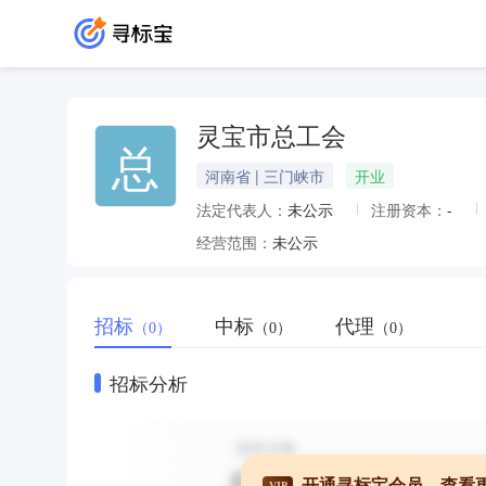
灵宝市总工会
总
河南省 | 三门峡市
开业
法定代表人：
未公示
注册资本：
-
经营范围：
未公示
招标
中标
代理
（0）
（0）
（0）
招标分析
开通寻标宝会员，查看
VIP