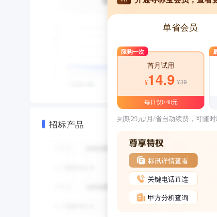
单省会员
限购一次
首月试用
14.9
¥39
¥
每日仅0.48元
到期29元/月/省自动续费，可随
招标产品
标讯详情查看
关键电话直连
甲方分析查询