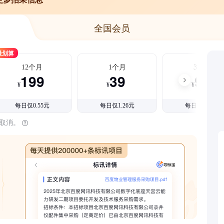
全国会员
最划算
12个月
1个月
3个月
199
39
99
¥
¥
¥
每日仅0.55元
每日仅1.26元
每日仅1.08元
时取消。