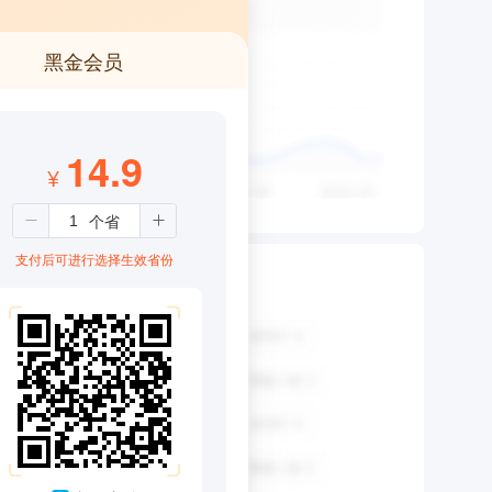
黑金会员
14.9
¥
支付后可进行选择生效省份