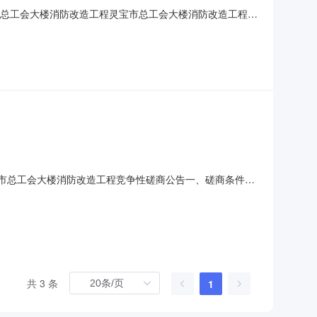
f0051.pdf灵宝市总工会大楼消防改造工程灵宝市总工会大楼消防改造工程灵
工程进行竞争性磋商，现就本次磋商成交结果公布如下：
体及日期2022
72d3b.pdf灵宝市总工会大楼消防改造工程竞争性磋商公告一、磋商条件法
金，资金已落实。本项目已具备磋商条件，欢迎符合条件的
号；3、项目概况：
共 3 条
1