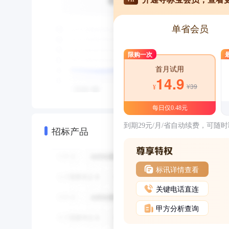
单省会员
限购一次
首月试用
14.9
¥39
¥
每日仅0.48元
到期29元/月/省自动续费，可随
招标产品
标讯详情查看
关键电话直连
甲方分析查询