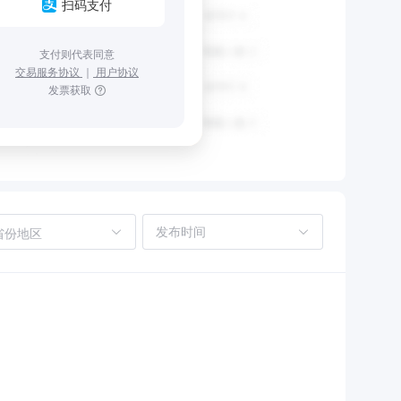
扫码支付
支付则代表同意
交易服务协议
｜
用户协议
发票获取
省份地区