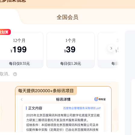
全国会员
最划算
12个月
1个月
3个月
199
39
99
¥
¥
¥
每日仅0.55元
每日仅1.26元
每日仅1.08元
时取消。