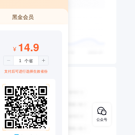
黑金会员
14.9
¥
支付后可进行选择生效省份
公众号