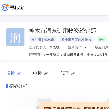
神木市润东矿用物资经销部
润
陕西省 | 榆林市
摩托车及零配件批发
开业
法定代表人：
李雪敏
注册资本：
-
成立日期
经营范围：
招标
中标
代理
（0）
（0）
（0）
招标分析
开通寻标宝会员，查看更多招采
VIP