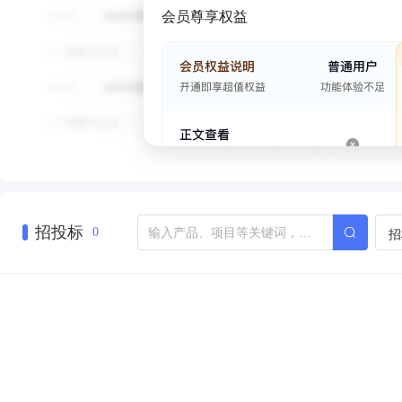
会员尊享权益
招投标
招
0