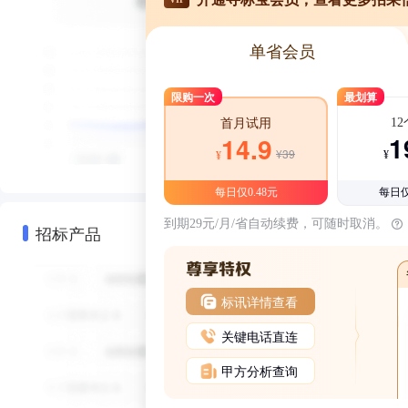
单省会员
限购一次
最划算
1
首月试用
1
14.9
¥39
¥
¥
每日仅0.48元
每日仅
到期29元/月/省自动续费，可随时取消。
招标产品
标讯详情查看
关键电话直连
甲方分析查询