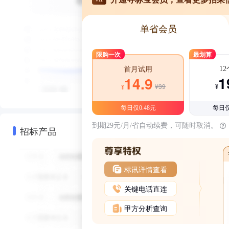
单省会员
限购一次
最划算
1
首月试用
1
14.9
¥39
¥
¥
每日仅0.48元
每日仅
到期29元/月/省自动续费，可随时取消。
招标产品
标讯详情查看
关键电话直连
甲方分析查询