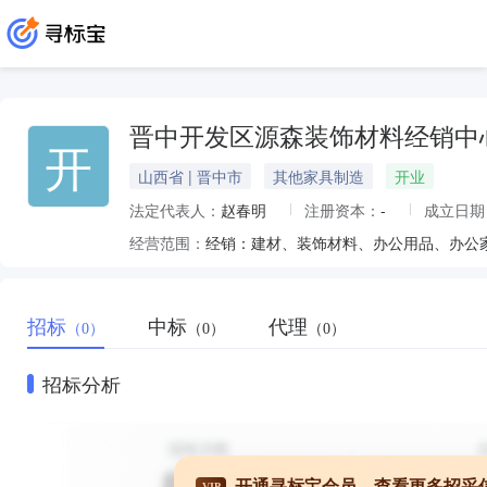
晋中开发区源森装饰材料经销中
开
山西省 | 晋中市
其他家具制造
开业
法定代表人：
赵春明
注册资本：
-
成立日期
经营范围：
招标
中标
代理
（0）
（0）
（0）
招标分析
开通寻标宝会员，查看更多招采
VIP