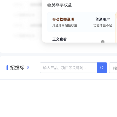
会员尊享权益
招投标
招
0