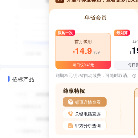
单省会员
限购一次
最划算
1
首月试用
1
14.9
¥39
¥
¥
每日仅0.48元
每日仅
到期29元/月/省自动续费，可随时取消。
招标产品
标讯详情查看
关键电话直连
甲方分析查询