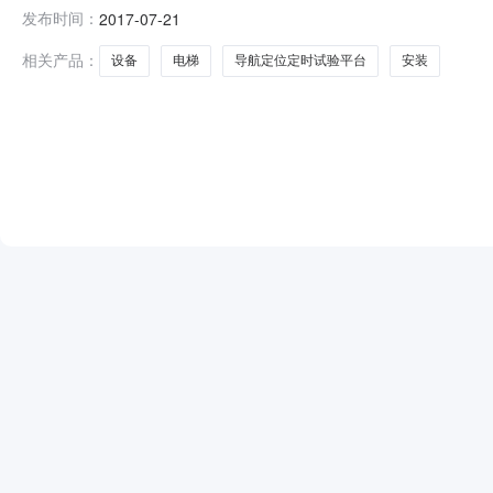
目评、定标办法，经评标委员会评定，招标人确认，推荐
发布时间：
2017-07-21
名：陕西通力电梯设备有限公司该公示期为三日，若有异议，
任公司2017年
相关产品：
设备
电梯
导航定位定时试验平台
安装