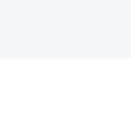
NEW
HOT
5折起
暂时没有搜索结果…