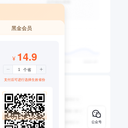
黑金会员
14.9
¥
支付后可进行选择生效省份
公众号