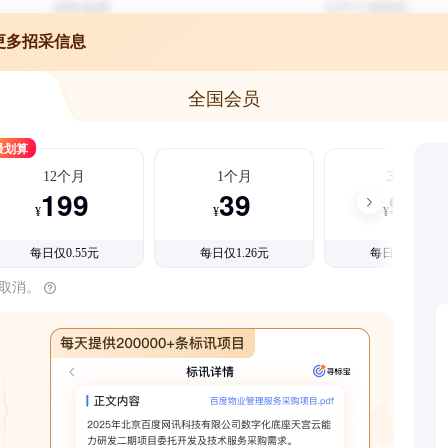
更多招采信息
全国会员
最划算
12个月
1个月
3个月
199
39
99
¥
¥
¥
每日仅0.55元
每日仅1.26元
每日仅1.08元
时取消。