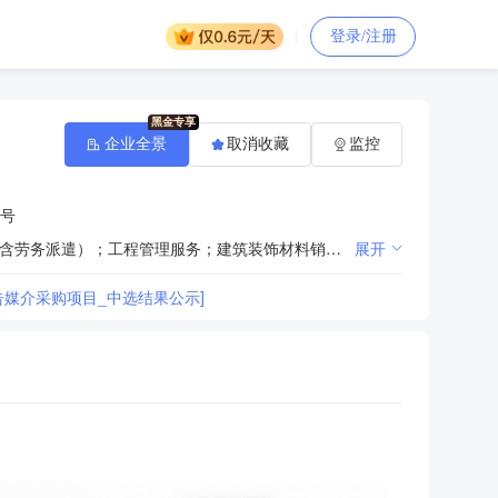
登录/注册
企业全景
取消收藏
监控
2号
一般经营项目：广告制作；广告设计、代理；广告发布；企业形象策划；会议及展览服务；劳务服务（不含劳务派遣）；工程管理服务；建筑装饰材料销售；五金产品零售；建筑材料销售；专业设计服务；组织文化艺术交流活动；办公服务（除依法须经批准的项目外，凭营业执照依法自主开展经营活动）许可经营项目：住宅室内装饰装修；建筑劳务分包（依法须经批准的项目，经相关部门批准后方可开展经营活动，具体经营项目以相关部门批准文件或许可证件为准）
展开
告媒介采购项目_中选结果公示]