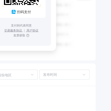
扫码支付
支付则代表同意
交易服务协议
｜
用户协议
发票获取
省份地区