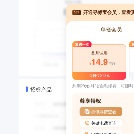
开通寻标宝会员，查看
VIP
单省会员
限购一次
首月试用
14.9
¥39
¥
每日仅0.48元
到期29元/月/省自动续费，可随
招标产品
标讯详情查看
关键电话直连