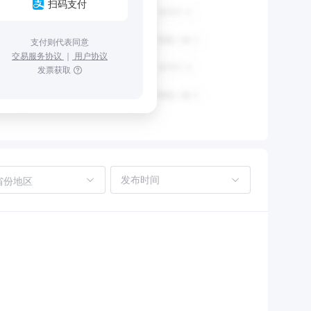
扫码支付
支付则代表同意
交易服务协议
｜
用户协议
发票获取
省份地区