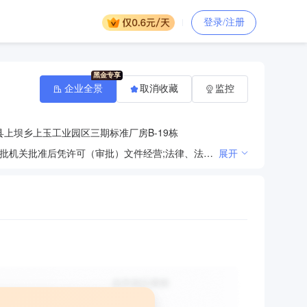
登录/注册
企业全景
取消收藏
监控
上坝乡上玉工业园区三期标准厂房B-19栋
法律、法规、国务院决定规定禁止的不得经营；法律、法规、国务院决定规定应当许可（审批）的，经审批机关批准后凭许可（审批）文件经营;法律、法规、国务院决定规定无需许可（审批）的，市场主体自主选择经营。（信息技术咨询服务；技术服务、技术开发、技术咨询、技术交流、技术转让、技术推广；软件开发；网络技术服务；食品互联网销售（仅销售预包装食品）；个人互联网直播服务；农产品的生产、销售、加工、运输、贮藏及其他相关服务；食用农产品零售；新鲜蔬菜零售；新鲜水果零售；鲜蛋零售；鲜肉零售；水产品零售；化妆品零售；日用百货销售；谷物销售；农副产品销售；保健食品（预包装）销售；酒类经营；计算机软硬件及辅助设备零售；家用电器销售；办公用品销售；电子产品销售；通讯设备销售；工艺美术品及收藏品零售（象牙及其制品除外）；针纺织品销售；服装服饰零售；鞋帽零售；普通货物仓储服务（不含危险化学品等需许可审批的项目）；国内贸易代理（依法须经批准的项目，经相关部门批准后方可开展经营活动））
展开