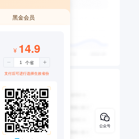
黑金会员
14.9
¥
支付后可进行选择生效省份
公众号