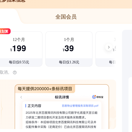
全国会员
最划算
12个月
1个月
3个月
199
39
99
¥
¥
¥
每日仅0.55元
每日仅1.26元
每日仅1.08元
时取消。