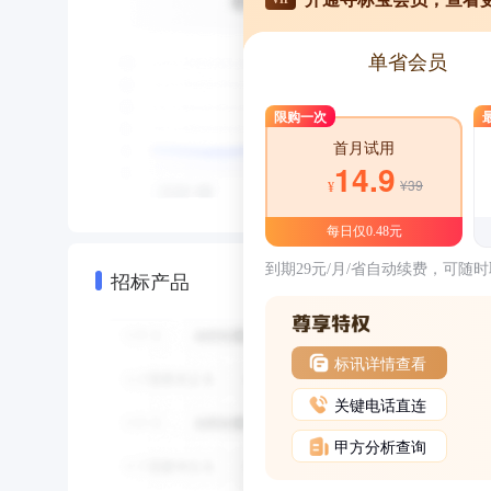
单省会员
限购一次
首月试用
14.9
¥39
¥
每日仅0.48元
到期29元/月/省自动续费，可随
招标产品
标讯详情查看
关键电话直连
甲方分析查询